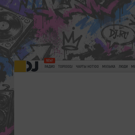
РАДИО
TOP100DJ
ЧАРТЫ HOT100
МУЗЫКА
ЛЮДИ
М