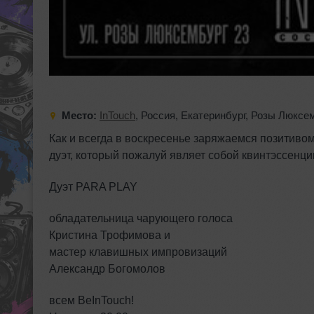
Место:
InTouch
,
Россия
,
Екатеринбург
,
Розы Люксем
Как и всегда в воскресенье заряжаемся позитив
дуэт, который пожалуй являет собой квинтэссенц
Дуэт PARA PLAY
обладательница чарующего голоса
Кристина Трофимова и
мастер клавишных импровизаций
Александр Богомолов
всем BeInTouch!