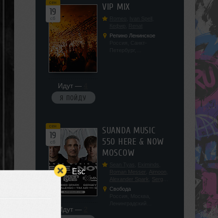
сен
VIP MIX
19
сб
Romeo
,
Ivan Spell
,
Кефир
,
Renat
Репино Ленинское
Россия, Санкт-
Петербург,
Ленинградская обл, п.
Ленинское, ул.
Советская 171
Идут —
4
Я ПОЙДУ
сен
SUANDA MUSIC
19
550 HERE & NOW
сб
MOSCOW
Sean Tyas
,
Eximinds
,
Esc
Roman Messer
,
Aimoon
,
Alexander Spark
,
Sergey
Salekhov
,
Georgio Safo
,
Свобода
AlexSo
,
Tim Air
Россия, Москва,
Ленинградский
Идут —
2
проспект, 47с19