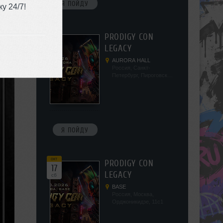
Я ПОЙДУ
у 24/7!
окт
PRODIGY CON
10
LEGACY
сб
AURORA HALL
Россия, Санкт-
Петербург, Пироговская
наб, 5/2
Я ПОЙДУ
окт
PRODIGY CON
17
LEGACY
сб
BASE
Россия, Москва,
Орджоникидзе, 11с1