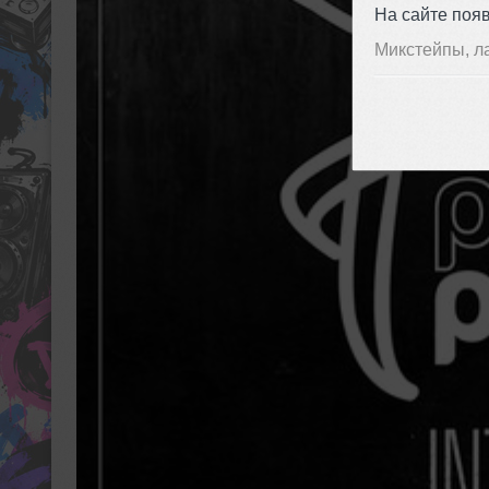
На сайте поя
Микстейпы, л