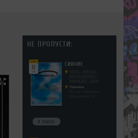
НЕ ПРОПУСТИ:
сен
СИЯНИЕ
12
сб
WORG
,
AMPYLA
,
ANTON DROBOT
,
BAIKALSKY
,
DARK
DILLER
,
FUCKOPSSS
,
Парковка
KALUGIN
,
KITEGNOM
,
Россия, Краснодар,
KODENKO
,
LEEYA
,
Карасунская, 80
MEDIKA
,
PRIZRAK
,
PUSHIN
,
RAS ALGETHI
,
RPMD
,
SHINPU
,
TRIGGER
,
UFF
,
YASYA
,
VERIGO
Я ПОЙДУ