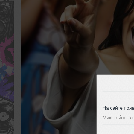
На сайте поя
Микстейпы, л