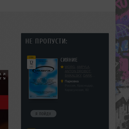
НЕ ПРОПУСТИ:
сен
СИЯНИЕ
12
сб
WORG
,
AMPYLA
,
ANTON DROBOT
,
BAIKALSKY
,
DARK
DILLER
,
FUCKOPSSS
,
Парковка
KALUGIN
,
KITEGNOM
,
Россия, Краснодар,
KODENKO
,
LEEYA
,
Карасунская, 80
MEDIKA
,
PRIZRAK
,
PUSHIN
,
RAS ALGETHI
,
RPMD
,
SHINPU
,
TRIGGER
,
UFF
,
YASYA
,
VERIGO
Я ПОЙДУ