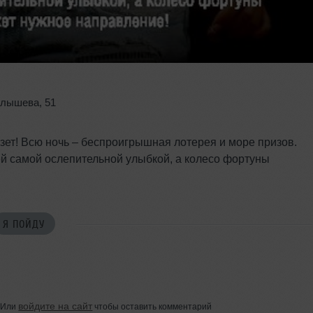
алышева
,
51
езет! Всю ночь – беспроигрышная лотерея и море призов.
ей самой ослепительной улыбкой, а колесо фортуны
Я ПОЙДУ
войдите на сайт
Или
чтобы оставить комментарий