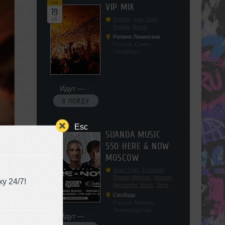
сен
VIP MIX
19
сб
Romeo
,
Ivan Spell
,
Кефир
,
Renat
Репино Ленинское
Россия, Санкт-
Петербург,
Ленинградская обл, п.
Ленинское, ул.
Советская 171
Идут —
4
Я ПОЙДУ
Esc
сен
SUANDA MUSIC
19
550 HERE & NOW
сб
MOSCOW
Sean Tyas
,
Eximinds
,
Roman Messer
,
Aimoon
,
у 24/7!
Alexander Spark
,
Sergey
Salekhov
,
Georgio Safo
,
Свобода
AlexSo
,
Tim Air
Россия, Москва,
Ленинградский
Идут —
2
проспект, 47с19