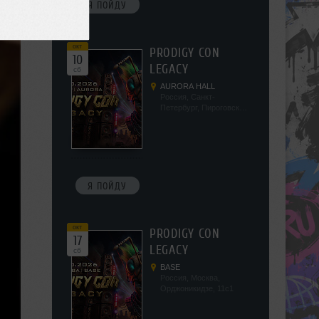
Я ПОЙДУ
окт
PRODIGY CON
10
LEGACY
сб
AURORA HALL
Россия, Санкт-
Петербург, Пироговская
наб, 5/2
Я ПОЙДУ
окт
PRODIGY CON
17
LEGACY
сб
BASE
Россия, Москва,
Орджоникидзе, 11с1