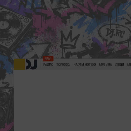
РАДИО
TOP100DJ
ЧАРТЫ HOT100
МУЗЫКА
ЛЮДИ
М