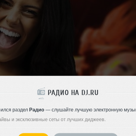
РАДИО НА DJ.RU
вился раздел
Радио
— слушайте лучшую электронную музык
айвы и эксклюзивные сеты от лучших диджеев.