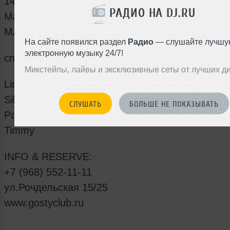
14.05
РАДИО НА DJ.RU
Маша Силуянова представляет
MASHUP ЧЕТВЕРГИ
На сайте появился раздел
Радио
— слушайте лучшу
электронную музыку 24/7!
специальный гость: DJ PASHA LEE
Микстейпы, лайвы и эксклюзивные сеты от лучших д
Lineup:
Siluyanova
СЛУШАТЬ
БОЛЬШЕ НЕ ПОКАЗЫВАТЬ
Pasha Lee
Timmy
INFO & RESERVE:
+7 (968) 552-11-11
ул.Рочдельская 15/25
www.gostyclub.ru