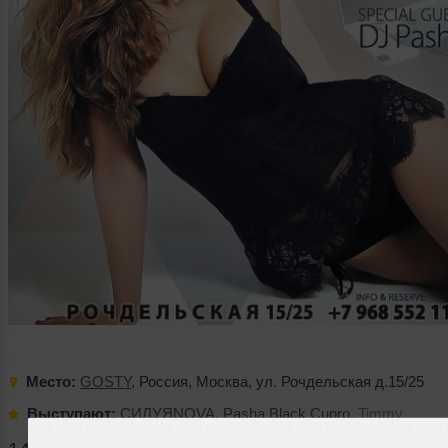
Место:
GOSTY
,
Россия
,
Москва
,
ул. Рочдельская д.15/25
Выступают:
СИЛУЯNOVA
,
Pasha Black Cupro
,
Timmy