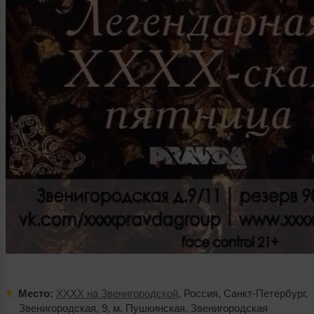
Место:
XXXX на Звенигородской
,
Россия
,
Санкт-Петербург
,
Звенигородская
,
9
,
м. Пушкинская
,
Звенигородская