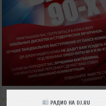
Место:
Leningrad
,
Россия
,
Москва
,
Ленинградский пр-т
,
д. 24
РАДИО НА DJ.RU