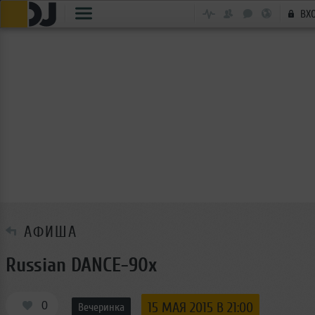
ВХ
АФИША
Russian DANСE-90х
0
15 МАЯ 2015 В 21:00
Вечеринка