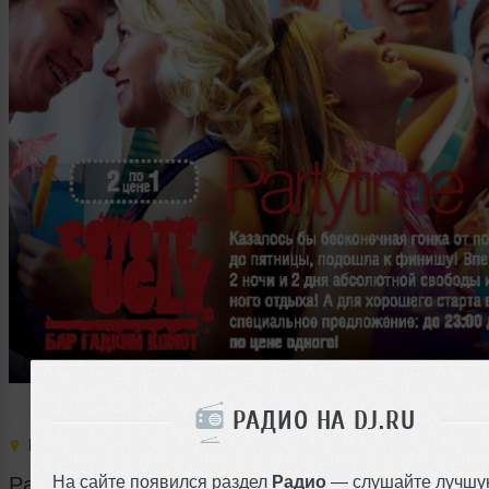
РАДИО НА DJ.RU
Место:
Гадкий Койот
,
Россия
,
Екатеринбург
,
ул. Малышева
На сайте появился раздел
Радио
— слушайте лучшу
Party time