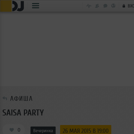
ВХ
АФИША
SAlSA PARTY
0
26 МАЯ 2015 В 19:00
Вечеринка