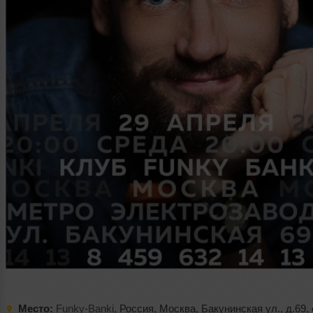
Место:
Funky-Banki
,
Россия
,
Москва
,
Бакунинская ул.
,
д.69
,