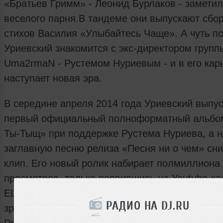
«Братьев Гримм» - Леонид Бурлаков - заметил
веселого парня.В тандеме они выпускают сбо
стихов Василия «Улыбайтесь Чаще». А чуть п
Уриевский знакомится с экс-директором групп
Uma2rmaN - Рустемом Нуриевым - и в его кар
наступает новая эра.
В середине апреля 2014 года Уриевский выпус
первый официальный полноформатный альбо
Ты-Тыщ» при поддержке Рустема Нуриева, а н
заглавную песню релиза «Песня ни о чем» сн
клип. Его новый ролик набирает полмиллиона
просмотров, только появившись на Youtube-к
ELLO. Благодаря такому интересу со стороны
РАДИО НА DJ.RU
зрителей клип попадает в хит-парад канала M
Russia и в шорт-лист музыкальной премии Rus