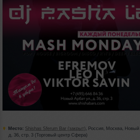
Место:
Shishas Sferum Bar (закрыт)
,
Россия
,
Москва
,
Новый 
д. 36
,
стр. 3 (Торговый центр Сфера)