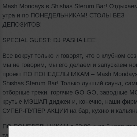
Mash Mondays в Shishas Sferum Bar! Отдыхаем
утра и по ПОНЕДЕЛЬНИКАМ! СТОЛЫ БЕЗ
ДЕПОЗИТОВ!
SPECIAL GUEST: DJ PASHA LEE!
Все вокруг только и говорят, что о клубном сез
мы не говорим, мы его делаем и запускаем н
проект ПО ПОНЕДЕЛЬНИКАМ – Mash Mondays
Shishas Sferum Bar! Только лучший саунд, са
отборные треки, горячие GO-GO, заводные M
крутые МЭШАП диджеи и, конечно, наши фир
СУПЕР-ПУПЕР АКЦИИ на бар, кухню и кальяны
ПО ПОНЕДЕЛЬНИКАМ с 23:00 и до 6 утра отд
танцуем под ритмы: POP, HOUSE, BIGROOM, 