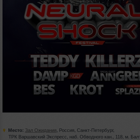
Место:
Зал Ожидания
,
Россия
,
Санкт-Петербург
,
ТРК Варшавский Экспресс
,
наб. Обводного кан.
,
118
,
м. Бал