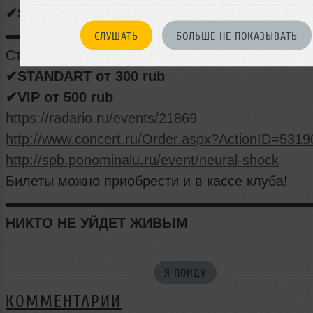
✔SPLAZH
▬▬▬▬▬▬▬▬▬▬▬▬▬▬▬▬▬▬▬▬▬▬
СЛУШАТЬ
БОЛЬШЕ НЕ ПОКАЗЫВАТЬ
Стартовала предпродажа билетов!
✔STANDART от 300 rub
✔VIP от 500 rub
https://radario.ru/events/21869
http://www.concert.ru/Order.aspx?ActionID=5319
http://spb.ponominalu.ru/event/neural-shock
Билеты можно приобрести и в кассе клуба!
▬▬▬▬▬▬▬▬▬▬▬▬▬▬▬▬▬▬▬▬▬▬
НИКТО НЕ УЙДЕТ ЖИВЫМ
Я ПОЙДУ
КОММЕНТАРИИ