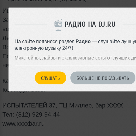
Ищешь утренней свежести?
Забава и Снежа приглашают на антипохмельн
РАДИО НА DJ.RU
воскресенье!
Лечим сушняк, бодун и перегар.
На сайте появился раздел
Радио
— слушайте лучшу
Возвращаем былую легкость и бодрость.
электронную музыку 24/7!
Поднимаем настроение и заряжаем позитивом
Микстейпы, лайвы и эксклюзивные сеты от лучших д
неделю!
СЛУШАТЬ
БОЛЬШЕ НЕ ПОКАЗЫВАТЬ
Каждое воскресенье Опохмел Party в баре ХХ
Комендатском!
ИСПЫТАТЕЛЕЙ 37, ТЦ Миллер, бар ХХХХ
Тел: (812) 929-94-44
www.xxxxbar.ru