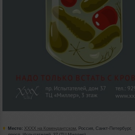
Место:
XXXX на Комендантском
,
Россия
,
Санкт-Петербург
,
просп. Испытателей
,
37 (ТЦ Миллер)