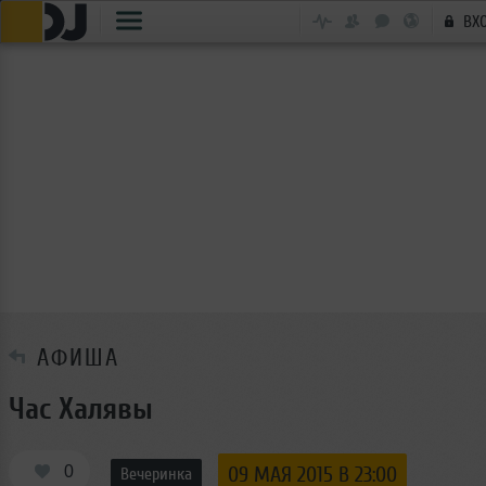
ВХ
АФИША
Час Халявы
0
09 МАЯ 2015 В 23:00
Вечеринка