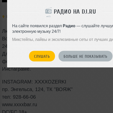
РАДИО НА DJ.RU
Место:
XXXX в Озерках
,
Россия
,
Санкт-Петербург
,
Пр. Энге
124 (ТЦ Вояж)
На сайте появился раздел
Радио
— слушайте лучшу
Любите приятные подарки? Не упустите свой 
электронную музыку 24/7!
Всем девушкам! Каждую пятницу и субботу, с 
Микстейпы, лайвы и эксклюзивные сеты от лучших д
24:00 "ЧАС ХАЛЯВЫ".
Для девушек алкоголь за счет заведения в об
СЛУШАТЬ
БОЛЬШЕ НЕ ПОКАЗЫВАТЬ
фото с хештегом #XXXXOZERKI и геотегом в
Инстаграме.
INSTAGRAM: XXXXOZERKI
пр. Энгельса, 124, ТК "ВОЯЖ"
тел: 928-66-06
www.xxxxbar.ru
DC/FC 18+