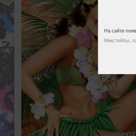
На сайте поя
Микстейпы, л