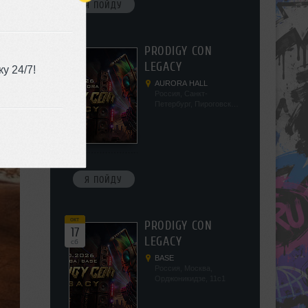
Я ПОЙДУ
окт
PRODIGY CON
10
LEGACY
сб
у 24/7!
AURORA HALL
Россия, Санкт-
Петербург, Пироговская
наб, 5/2
Я ПОЙДУ
окт
PRODIGY CON
17
LEGACY
сб
BASE
Россия, Москва,
Орджоникидзе, 11с1