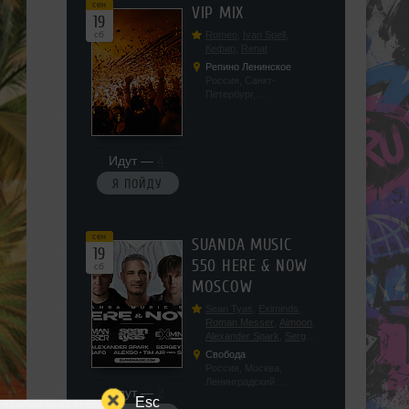
сен
VIP MIX
19
сб
Romeo
,
Ivan Spell
,
Кефир
,
Renat
Репино Ленинское
Россия, Санкт-
Петербург,
Ленинградская обл, п.
Ленинское, ул.
Советская 171
Идут —
4
Я ПОЙДУ
сен
SUANDA MUSIC
19
550 HERE & NOW
сб
MOSCOW
Sean Tyas
,
Eximinds
,
Roman Messer
,
Aimoon
,
Alexander Spark
,
Sergey
Salekhov
,
Georgio Safo
,
Свобода
AlexSo
,
Tim Air
Россия, Москва,
Ленинградский
Идут —
2
проспект, 47с19
Esc