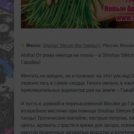
Место:
Shishas Sferum Bar (закрыт)
,
Россия
,
Москв
Aloha! От рома никогда не плохо – в Shishas Sfer
Гавайях!
Мечтать не вредно, но и полезно: на этот уик-энд
перенестись в самое сердце Тихого океана, в из
привлекательных вариантов рая на земле – Гавай
И пусть в шумной и перенаселенной Москве до Гава
волшебное местечко при помощи Shishas Sferum B
танцы! Тропические коктейли, пестрые попугаи, 
цветы, ароматы страсти и крема для загара, освеж
округло бедренные загорелые красотки и атлетичес