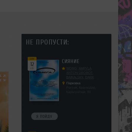
НЕ ПРОПУСТИ:
сен
СИЯНИЕ
12
сб
WORG
,
AMPYLA
,
ANTON DROBOT
,
BAIKALSKY
,
DARK
DILLER
,
FUCKOPSSS
,
Парковка
KALUGIN
,
KITEGNOM
,
Россия, Краснодар,
KODENKO
,
LEEYA
,
Карасунская, 80
MEDIKA
,
PRIZRAK
,
PUSHIN
,
RAS ALGETHI
,
RPMD
,
SHINPU
,
TRIGGER
,
UFF
,
YASYA
,
VERIGO
Я ПОЙДУ