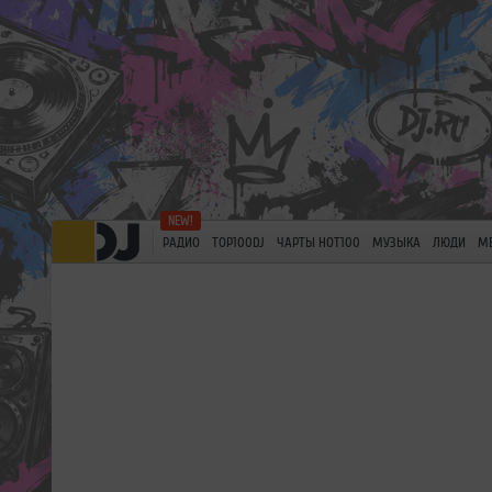
РАДИО
TOP100DJ
ЧАРТЫ HOT100
МУЗЫКА
ЛЮДИ
М