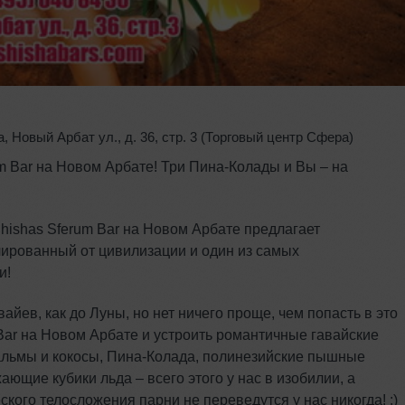
а
,
Новый Арбат ул.
,
д. 36
,
стр. 3 (Торговый центр Сфера)
um Bar на Новом Арбате! Три Пина-Колады и Вы – на
 Shishas Sferum Bar на Новом Арбате предлагает
олированный от цивилизации и один из самых
и!
йев, как до Луны, но нет ничего проще, чем попасть в это
ar на Новом Арбате и устроить романтичные гавайские
пальмы и кокосы, Пина-Колада, полинезийские пышные
ающие кубики льда – всего этого у нас в изобилии, а
кого телосложения парни не переведутся у нас никогда! :)