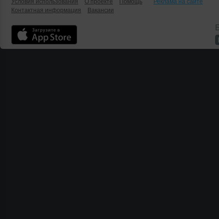
Условия использования
О проекте
Помощь
Реклама на сайте
Контактная информация
Вакансии
Б