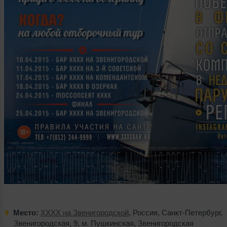
Место:
XXXX на Звенигородской
,
Россия
,
Санкт-Петербург
,
Звенигородская
,
9
,
м. Пушкинская
,
Звенигородская