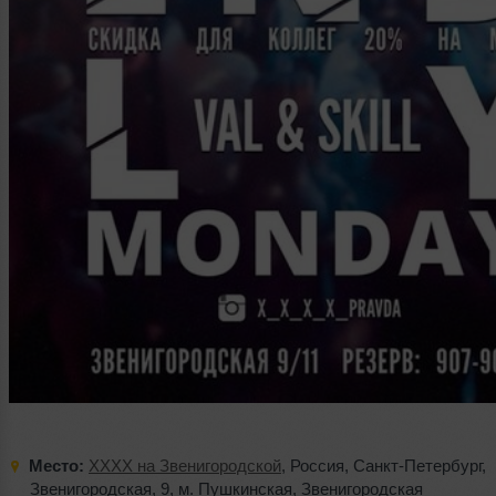
Место:
XXXX на Звенигородской
,
Россия
,
Санкт-Петербург
,
Звенигородская
,
9
,
м. Пушкинская
,
Звенигородская