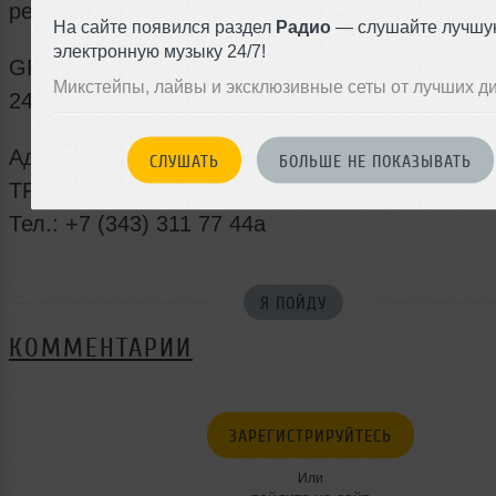
резидента – DJ Andy Weise (Andrey Vogue)!
На сайте появился раздел
Радио
— слушайте лучшу
электронную музыку 24/7!
GRIZZLY BAR ждет гостей ежедневно с 12:00 
Микстейпы, лайвы и эксклюзивные сеты от лучших д
24:00, а в пятницу и субботу до 02:00.
Адрес: ул. Малышева, 5,
СЛУШАТЬ
БОЛЬШЕ НЕ ПОКАЗЫВАТЬ
ТРЦ «АЛАТЫРЬ», 4 этаж.
Тел.: +7 (343) 311 77 44a
Я ПОЙДУ
КОММЕНТАРИИ
ЗАРЕГИСТРИРУЙТЕСЬ
Или