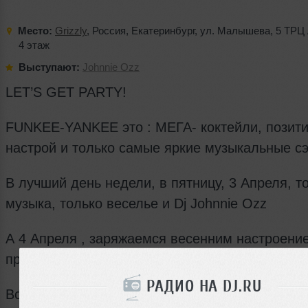
Место:
Grizzly
,
Россия
,
Екатеринбург
,
ул. Малышева
,
5 ТРЦ
4 этаж
Выступают:
Johnnie Ozz
LET’S GET PARTY!
FUNKEE-YANKEE это : МЕГА- коктейли, позит
настрой и только самые яркие музыкальные сэ
В лучший день недели, в пятницу, 3 Апреля, т
музыка, только веселье и Dj Johnnie Ozz
А 4 Апреля , заряжаемся весенним настроени
продолжаем веселиться вместе с Dj Edd!
РАДИО НА DJ.RU
Всегда после полуночи сеты от нашего лучшег