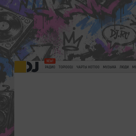
РАДИО
TOP100DJ
ЧАРТЫ HOT100
МУЗЫКА
ЛЮДИ
М