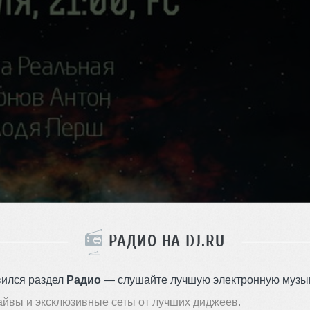
РАДИО НА DJ.RU
вился раздел
Радио
— слушайте лучшую электронную музык
айвы и эксклюзивные сеты от лучших диджеев.