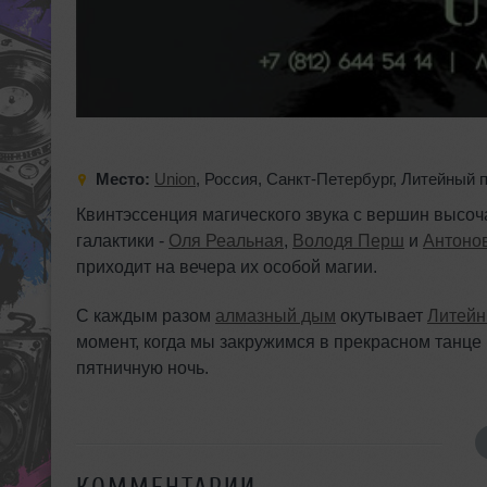
Место:
Union
,
Россия
,
Санкт-Петербург
,
Литейный п
Квинтэссенция магического звука с вершин высоч
галактики -
Оля Реальная
,
Володя Перш
и
Антоно
приходит на вечера их особой магии.
С каждым разом
алмазный дым
окутывает
Литей
момент, когда мы закружимся в прекрасном танц
пятничную ночь.