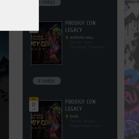
Я ПОЙДУ
окт
PRODIGY CON
10
LEGACY
сб
AURORA HALL
Россия, Санкт-
Петербург, Пироговская
наб, 5/2
Я ПОЙДУ
окт
PRODIGY CON
17
LEGACY
сб
BASE
Россия, Москва,
Орджоникидзе, 11с1