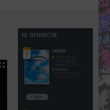
НЕ ПРОПУСТИ:
сен
СИЯНИЕ
12
сб
WORG
,
AMPYLA
,
ANTON DROBOT
,
BAIKALSKY
,
DARK
DILLER
,
FUCKOPSSS
,
Парковка
KALUGIN
,
KITEGNOM
,
Россия, Краснодар,
KODENKO
,
LEEYA
,
Карасунская, 80
MEDIKA
,
PRIZRAK
,
PUSHIN
,
RAS ALGETHI
,
RPMD
,
SHINPU
,
TRIGGER
,
UFF
,
YASYA
,
VERIGO
Я ПОЙДУ