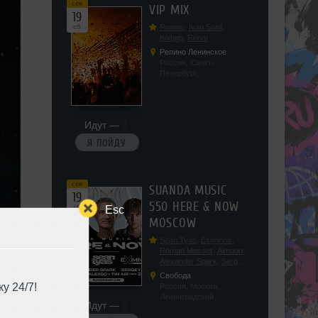
сен
VIP MIX
19
сб
Romeo
,
Ivan Spell
,
Кефир
,
Renat
Репино Ленинское
Россия, Санкт-
Петербург,
Ленинградская обл, п.
Ленинское, ул.
Советская 171
Идут —
4
Я ПОЙДУ
сен
SUANDA MUSIC
19
550 HERE & NOW
сб
Esc
MOSCOW
Sean Tyas
,
Eximinds
,
Roman Messer
,
Aimoon
,
Alexander Spark
,
Sergey
Salekhov
,
Georgio Safo
,
Свобода
AlexSo
,
Tim Air
у 24/7!
Россия, Москва,
Ленинградский
Идут —
2
проспект, 47с19