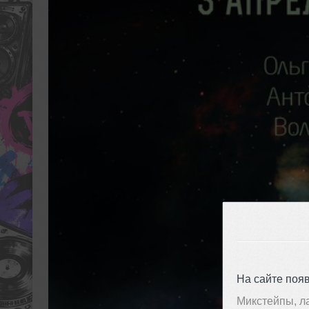
На сайте поя
Микстейпы, л