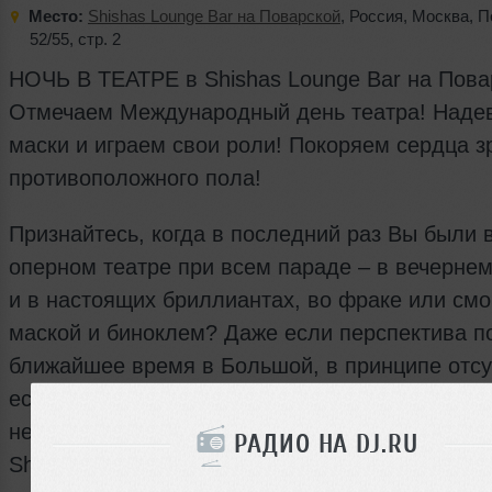
Место:
Shishas Lounge Bar на Поварской
,
Россия
,
Москва
,
П
52/55
,
стр. 2
НОЧЬ В ТЕАТРЕ в Shishas Lounge Bar на Пова
Отмечаем Международный день театра! Наде
маски и играем свои роли! Покоряем сердца з
противоположного пола!
Признайтесь, когда в последний раз Вы были 
оперном театре при всем параде – в вечернем
и в настоящих бриллиантах, во фраке или смок
маской и биноклем? Даже если перспектива п
ближайшее время в Большой, в принципе отсу
есть выход! Ночь в самом настоящем театре, 
несколькими бурными актами, свершится сего
РАДИО НА DJ.RU
Shishas Lounge Bar на Поварской!