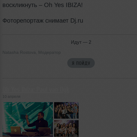
воскликнуть – Оh Yes IBIZA!
Фоторепортаж снимает Dj.ru
Идут — 2
Natasha Rostova
,
Модератор
Я ПОЙДУ
Oh Yes Ibiza: Paul van Dyk
10 апреля