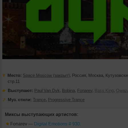
Место:
Space Moscow (закрыт)
,
Россия
,
Москва
,
Кутузовски
стр.11
Выступают:
Paul Van Dyk
,
Bobina
,
Fonarev
,
Bass King
,
Qwaz
Муз. стили:
Trance
,
Progressive Trance
Миксы выступающих артистов:
Fonarev
—
Digital Emotions # 930.