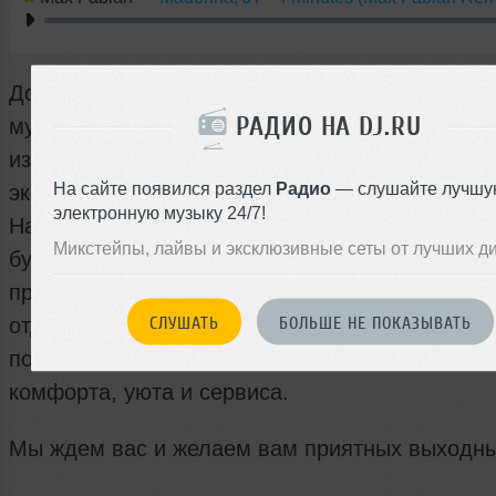
Дорогие друзья, теперь каждый четверг вас жд
РАДИО НА DJ.RU
музыкальное путешествие в страну гастроном
изысков от шеф-повара Follow Me Café под
На сайте появился раздел
Радио
— слушайте лучшу
эксклюзивные ритмы в исполнении наших рез
электронную музыку 24/7!
Наш четверг это не просто один из обычных
Микстейпы, лайвы и эксклюзивные сеты от лучших д
будничных дней, это волшебный вечер в окру
профессионалов, которые знают как сделать 
СЛУШАТЬ
БОЛЬШЕ НЕ ПОКАЗЫВАТЬ
отдых удивительным и запоминающимся. Прих
погружайтесь в нашу неподражаемую атмосф
комфорта, уюта и сервиса.
Мы ждем вас и желаем вам приятных выходны