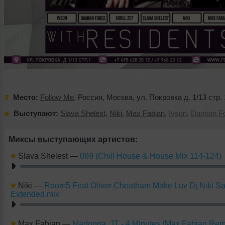
Место:
Follow Me
,
Россия
,
Москва
,
ул. Покровка д. 1/13 стр. 
Выступают:
Slava Shelest
,
Niki
,
Max Fabian
,
Ivson
,
Damian F
Миксы выступающих артистов:
Slava Shelest
—
069 (Chill House & House Mix 114-124)
Niki
—
Room5 Feat Oliver Cheatham Make Luv Dj Niki S
Extended.mix
Max Fabian
—
Madonna, JT - 4 Minutes (Max Fabian Rem