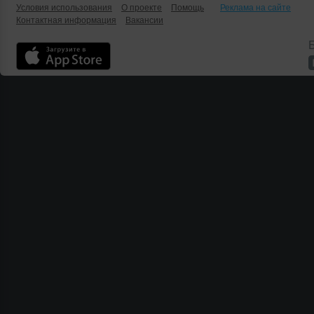
Условия использования
О проекте
Помощь
Реклама на сайте
Контактная информация
Вакансии
Б