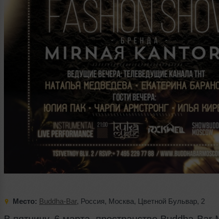
Место:
Buddha-Bar
,
Россия
,
Москва
,
Цветной Бульвар
,
2