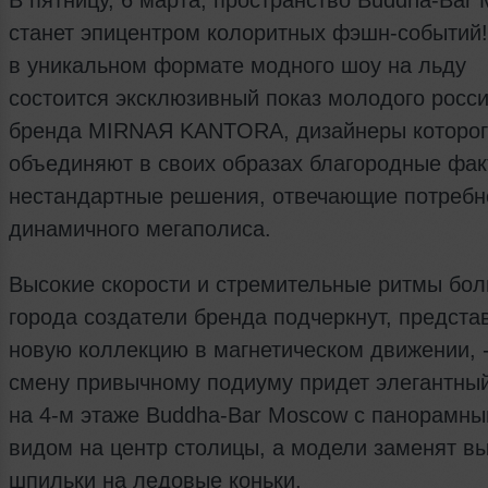
В пятницу, 6 марта, пространство Buddha-Bar
станет эпицентром колоритных фэшн-событий!
в уникальном формате модного шоу на льду
состоится эксклюзивный показ молодого росси
бренда MIRNAЯ KANTORA, дизайнеры которог
объединяют в своих образах благородные фак
нестандартные решения, отвечающие потребн
динамичного мегаполиса.
Высокие скорости и стремительные ритмы бо
города создатели бренда подчеркнут, предста
новую коллекцию в магнетическом движении, -
смену привычному подиуму придет элегантный
на 4-м этаже Buddha-Bar Moscow с панорамн
видом на центр столицы, а модели заменят в
шпильки на ледовые коньки.