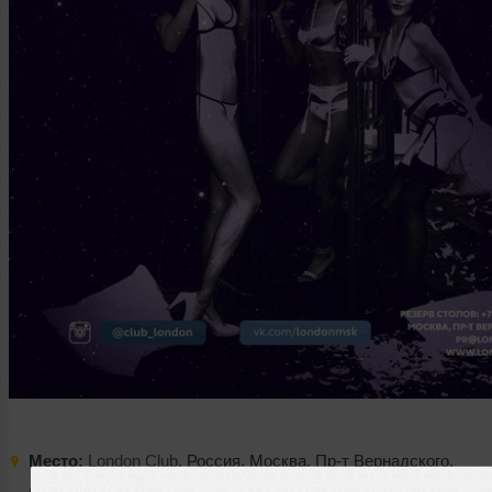
Место:
London Club
,
Россия
,
Москва
,
Пр-т Вернадского
,
д. 14. +7 (495) 749 49 59