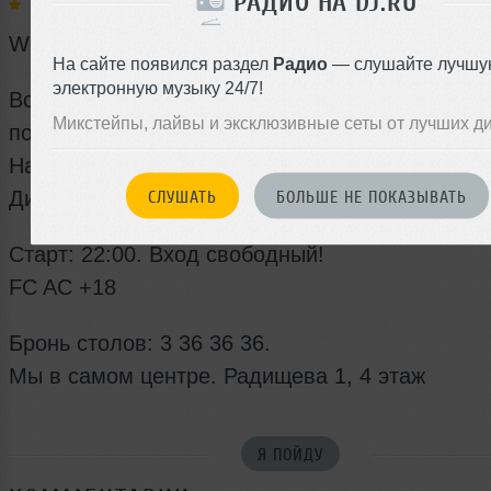
РАДИО НА DJ.RU
Выступают:
June
Women's Day
На сайте появился раздел
Радио
— слушайте лучшу
электронную музыку 24/7!
Всех милых дам с праздником! Всем девушка
Микстейпы, лайвы и эксклюзивные сеты от лучших д
подарки!
На сцене наши добрые друзья - ВИА Друзья
Диски крутит Dj June | Big BadaBOOM Mix
СЛУШАТЬ
БОЛЬШЕ НЕ ПОКАЗЫВАТЬ
Старт: 22:00. Вход свободный!
FC AC +18
Бронь столов: 3 36 36 36.
Мы в самом центре. Радищева 1, 4 этаж
Я ПОЙДУ