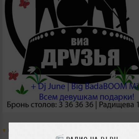
Место:
Wall Street
,
Россия
,
Екатеринбург
,
ул. Радищева
,
дом