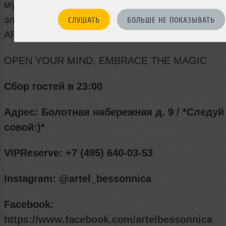
музыкальных фестивалях. Этой ночью новато
электронной музыки встанет за диджейский пу
СЛУШАТЬ
БОЛЬШЕ НЕ ПОКАЗЫВАТЬ
ART{ель} Бессонница.
OPEN YOUR MIND, EMBRACE THE MAGIC
Сбор гостей в 23:00
Адрес: Болотная набережная д. 9 /
*Следуй
совой:)*
VIP
Reserve:
+7 (495) 640-03-53
Instagram: @artel_bessonnica
Facebook:
https://
www.facebook.com
/
artelbessonnica