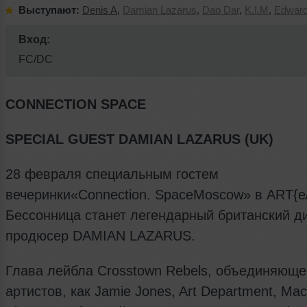
Выступают:
Denis A
,
Damian Lazarus
,
Dao Dar
,
K.I.M
,
Edwar
Вход:
FC/DC
CONNECTION SPACE
SPECIAL GUEST DAMIAN LAZARUS (UK)
28 февраля специальным гостем
вечеринки«Connection. SpaceMoscow» в ART{е
Бессонница станет легендарный британский д
продюсер DAMIAN LAZARUS.
Глава лейбла Crosstown Rebels, объединяюще
артистов, как Jamie Jones, Art Department, Ma