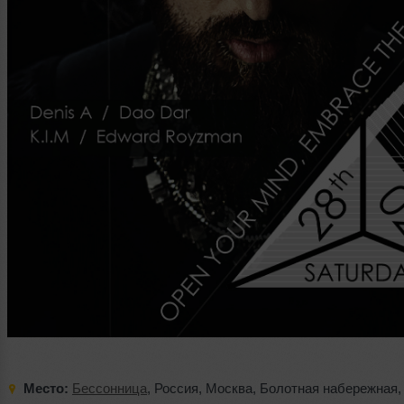
Место:
Бессонница
,
Россия
,
Москва
,
Болотная набережная