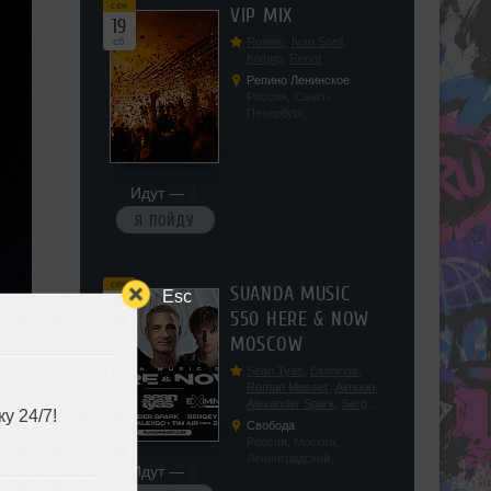
сен
VIP MIX
19
сб
Romeo
,
Ivan Spell
,
Кефир
,
Renat
Репино Ленинское
Россия, Санкт-
Петербург,
Ленинградская обл, п.
Ленинское, ул.
Советская 171
Идут —
4
Я ПОЙДУ
сен
SUANDA MUSIC
Esc
19
550 HERE & NOW
сб
MOSCOW
Sean Tyas
,
Eximinds
,
Roman Messer
,
Aimoon
,
Alexander Spark
,
Sergey
у 24/7!
Salekhov
,
Georgio Safo
,
Свобода
AlexSo
,
Tim Air
Россия, Москва,
Ленинградский
Идут —
2
проспект, 47с19