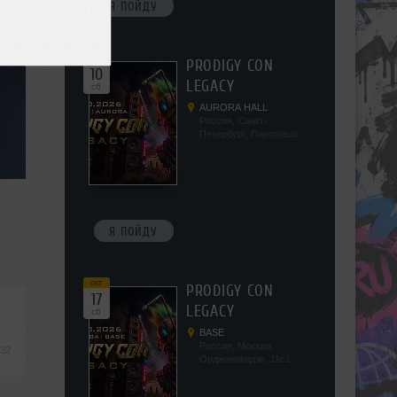
Я ПОЙДУ
окт
PRODIGY CON
10
LEGACY
сб
AURORA HALL
Россия, Санкт-
Петербург, Пироговская
наб, 5/2
Я ПОЙДУ
окт
PRODIGY CON
17
LEGACY
сб
BASE
Россия, Москва,
:32
Орджоникидзе, 11с1