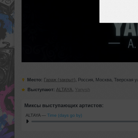
Место:
Гараж (закрыт)
,
Россия
,
Москва
,
Тверская у
Выступают:
ALTAYA
,
Yanysh
Миксы выступающих артистов:
ALTAYA
—
Time (days go by)