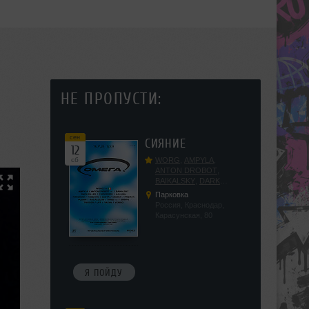
НЕ ПРОПУСТИ:
сен
СИЯНИЕ
12
сб
WORG
,
AMPYLA
,
ANTON DROBOT
,
BAIKALSKY
,
DARK
DILLER
,
FUCKOPSSS
,
Парковка
KALUGIN
,
KITEGNOM
,
Россия, Краснодар,
KODENKO
,
LEEYA
,
Карасунская, 80
MEDIKA
,
PRIZRAK
,
PUSHIN
,
RAS ALGETHI
,
RPMD
,
SHINPU
,
TRIGGER
,
UFF
,
YASYA
,
VERIGO
Я ПОЙДУ