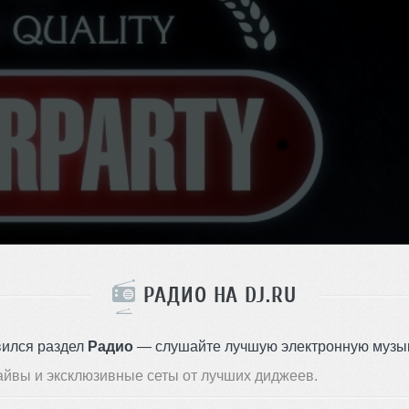
РАДИО НА DJ.RU
вился раздел
Радио
— слушайте лучшую электронную музык
айвы и эксклюзивные сеты от лучших диджеев.