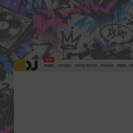
РАДИО
TOP100DJ
ЧАРТЫ HOT100
МУЗЫКА
ЛЮДИ
М