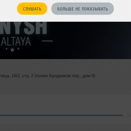
СЛУШАТЬ
БОЛЬШЕ НЕ ПОКАЗЫВАТЬ
лица
,
16/2
,
стр. 2 (позже Бродников пер.
,
дом 8)
79