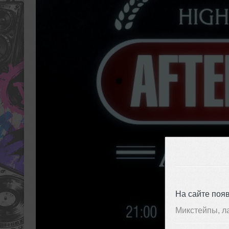
На сайте поя
Микстейпы, л