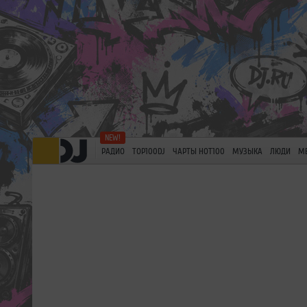
РАДИО
TOP100DJ
ЧАРТЫ HOT100
МУЗЫКА
ЛЮДИ
М