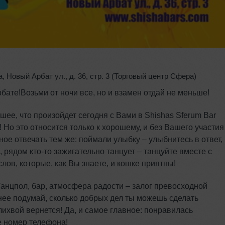
а
,
Новый Арбат ул.
,
д. 36
,
стр. 3 (Торговый центр Сфера)
ате!Возьми от ночи все, но и взамен отдай не меньше!
ее, что произойдет сегодня с Вами в Shishas Sferum Bar
 Но это относится только к хорошему, и без Вашего участия
ое отвечать тем же: поймали улыбку – улыбнитесь в ответ,
, рядом кто-то зажигательно танцует – танцуйте вместе с
ов, которые, как Вы знаете, и кошке приятны!
Танцпол, бар, атмосфера радости – залог превосходной
анее подумай, сколько добрых дел ты можешь сделать
 лихвой вернется! Да, и самое главное: понравилась
е номер телефона!