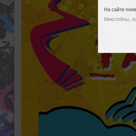
На сайте поя
Микстейпы, л