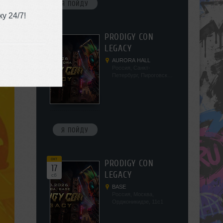
Я ПОЙДУ
у 24/7!
окт
PRODIGY CON
10
LEGACY
сб
AURORA HALL
Россия, Санкт-
Петербург, Пироговская
наб, 5/2
Я ПОЙДУ
окт
PRODIGY CON
17
LEGACY
сб
BASE
Россия, Москва,
Орджоникидзе, 11с1