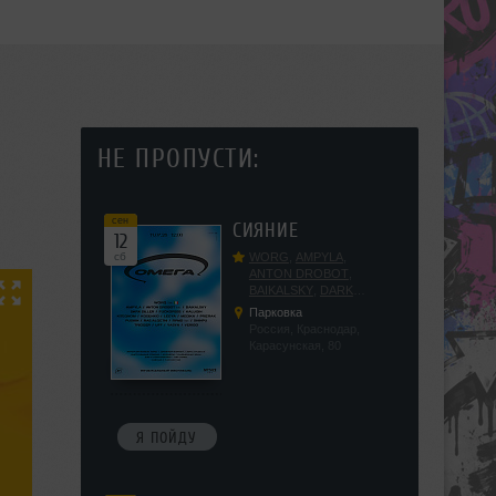
НЕ ПРОПУСТИ:
сен
СИЯНИЕ
12
сб
WORG
,
AMPYLA
,
ANTON DROBOT
,
BAIKALSKY
,
DARK
DILLER
,
FUCKOPSSS
,
Парковка
KALUGIN
,
KITEGNOM
,
Россия, Краснодар,
KODENKO
,
LEEYA
,
Карасунская, 80
MEDIKA
,
PRIZRAK
,
PUSHIN
,
RAS ALGETHI
,
RPMD
,
SHINPU
,
TRIGGER
,
UFF
,
YASYA
,
VERIGO
Я ПОЙДУ