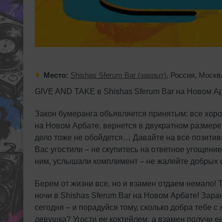
Место:
Shishas Sferum Bar (закрыт)
,
Россия
,
Москв
GIVE AND TAKE в Shishas Sferum Bar на Новом Арб
Закон бумеранга объявляется принятым: все хорош
на Новом Арбате, вернется в двукратном размере!
дело тоже не обойдется… Давайте на все позитивн
Вас угостили – не скупитесь на ответное угощение
ним, услышали комплимент – не жалейте добрых сл
Берем от жизни все, но и взамен отдаем немало! 
ночи в Shishas Sferum Bar на Новом Арбате! Зар
сегодня – и порадуйся тому, сколько добра тебе с
девушка? Угости ее коктейлем, а взамен получи е