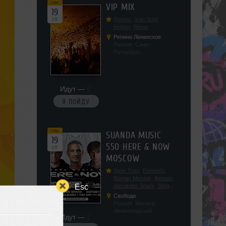
сен
VIP MIX
19
сб
Romeo
,
Ivan Spell
,
Кефир
,
Renat
Репино Ленинское
Россия, Санкт-
Петербург,
Ленинградская обл, п.
Ленинское, ул.
Советская 171
Идут —
4
Я ПОЙДУ
сен
SUANDA MUSIC
19
550 HERE & NOW
сб
MOSCOW
Sean Tyas
,
Eximinds
,
Roman Messer
,
Aimoon
,
Esc
Alexander Spark
,
Sergey
Salekhov
,
Georgio Safo
,
Свобода
AlexSo
,
Tim Air
Россия, Москва,
Ленинградский
Идут —
2
проспект, 47с19