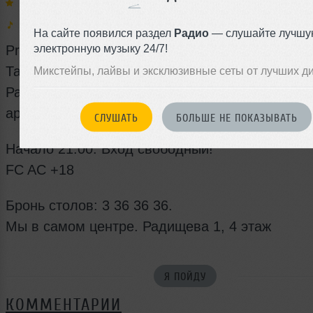
Выступают:
June
Муз. стили:
Electro
На сайте появился раздел
Радио
— слушайте лучшу
электронную музыку 24/7!
Pre Party. Самая актуальная музыка, для Душ
Танца.
Микстейпы, лайвы и эксклюзивные сеты от лучших д
Расслабляющая атмосфера, вкусная еда, напи
ароматный пар!
СЛУШАТЬ
БОЛЬШЕ НЕ ПОКАЗЫВАТЬ
Начало 21:00. Вход свободный!
FC AC +18
Бронь столов: 3 36 36 36.
Мы в самом центре. Радищева 1, 4 этаж
Я ПОЙДУ
КОММЕНТАРИИ