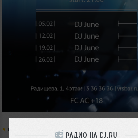
Место:
Wall Street
,
Россия
,
Екатеринбург
,
ул. Радищева
,
дом
РАДИО НА DJ.RU