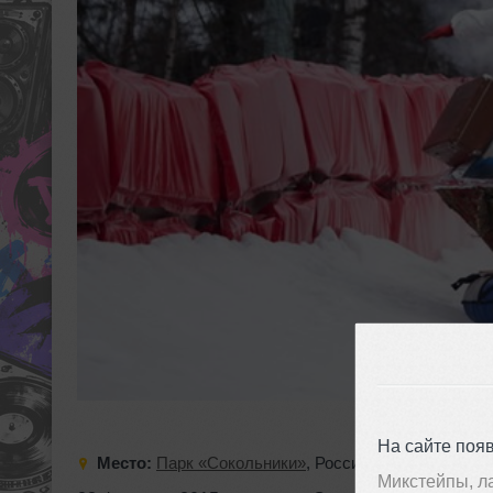
На сайте поя
Место:
Парк «Сокольники»
,
Россия
,
Москва
,
Сокол
Микстейпы, л