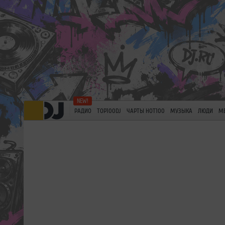
РАДИО
TOP100DJ
ЧАРТЫ HOT100
МУЗЫКА
ЛЮДИ
М