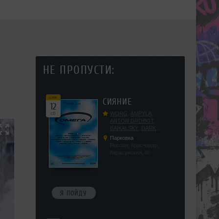
НЕ ПРОПУСТИ:
сен
СИЯНИЕ
12
сб
WORG
,
AMPYLA
,
ANTON DROBOT
,
BAIKALSKY
,
DARK
DILLER
,
FUCKOPSSS
,
Парковка
KALUGIN
,
KITEGNOM
,
Россия, Краснодар,
KODENKO
,
LEEYA
,
Карасунская, 80
MEDIKA
,
PRIZRAK
,
PUSHIN
,
RAS ALGETHI
,
RPMD
,
SHINPU
,
TRIGGER
,
UFF
,
YASYA
,
VERIGO
Я ПОЙДУ