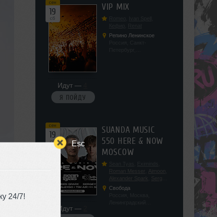
сен
VIP MIX
19
сб
Romeo
,
Ivan Spell
,
Кефир
,
Renat
Репино Ленинское
Россия, Санкт-
Петербург,
Ленинградская обл, п.
Ленинское, ул.
Советская 171
Идут —
4
Я ПОЙДУ
сен
SUANDA MUSIC
19
550 HERE & NOW
сб
Esc
MOSCOW
Sean Tyas
,
Eximinds
,
Roman Messer
,
Aimoon
,
Alexander Spark
,
Sergey
Salekhov
,
Georgio Safo
,
Свобода
AlexSo
,
Tim Air
у 24/7!
Россия, Москва,
Ленинградский
Идут —
2
проспект, 47с19