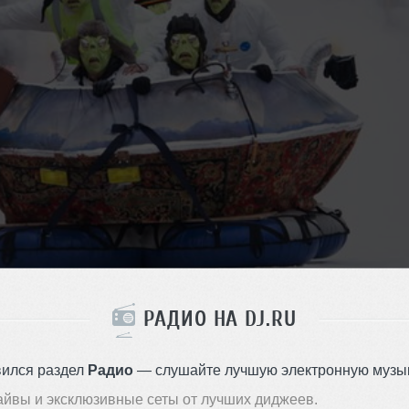
РАДИО НА DJ.RU
вился раздел
Радио
— слушайте лучшую электронную музык
ьнический вал ул.
,
1
,
стр. 1
айвы и эксклюзивные сеты от лучших диджеев.