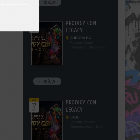
Я ПОЙДУ
окт
PRODIGY CON
10
LEGACY
сб
AURORA HALL
Россия, Санкт-
Петербург, Пироговская
наб, 5/2
Я ПОЙДУ
окт
PRODIGY CON
17
LEGACY
сб
BASE
Россия, Москва,
Орджоникидзе, 11с1