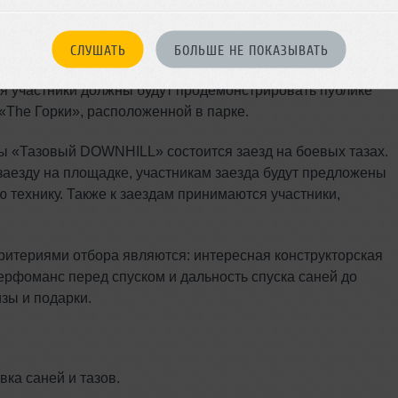
III Фестиваль необычных саней «Battle Сани»,
участие в котором может любой желающий. Для
раля на специальный адрес, а после создать концепт саней
СЛУШАТЬ
БОЛЬШЕ НЕ ПОКАЗЫВАТЬ
ду темой мероприятия станет «Защита от межгалактического
я участники должны будут продемонстрировать публике
 «The Горки», расположенной в парке.
ы «Тазовый DOWNHILL» состоится заезд на боевых тазах.
 заезду на площадке, участникам заезда будут предложены
ю технику. Также к заездам принимаются участники,
ритериями отбора являются: интересная конструкторская
ерфоманс перед спуском и дальность спуска саней до
зы и подарки.
вка саней и тазов.