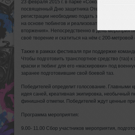
23 февраля 2015 г. в парке «Сокольники» пройдёт 
посвященный Дню защитника Отечества, принять 
регистрации необходимо подать заявку до 16 фев
на основе тюбингов и реализовать его. В этом го
вторжения». Непосредственно в день мероприяти
своё творение и скатиться на нём с 200-метровой
Также в рамках фестиваля при поддержке команд
Чтобы подготовить транспортное средство (таз) к
краски и тюбинг для его «маскировки» под военну
заранее подготовившие свой боевой таз.
Победителей определит голосование. Главными к
идея саней, креативная экипировка, необычный п
финишной отметки. Победителей ждут ценные при
Программа мероприятия:
9.00- 11.00 Сбор участников мероприятия, подгото