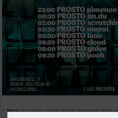
Место:
Neo (закрыт)
,
Россия
,
Москва
,
Варшавское шоссе
,
д