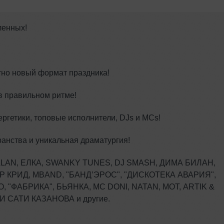
ленных!
тно новый формат праздника!
в правильном ритме!
ергетики, топовые исполнители, DJs и MCs!
нства и уникальная драматургия!
BALAN, ЕЛКА, SWANKY TUNES, DJ SMASH, ДИМА БИЛАН,
Р КРИД, MBAND, "БАНД’ЭРОС", "ДИСКОТЕКА АВАРИЯ",
 "ФАБРИКА", БЬЯНКА, MC DONI, NATAN, МОТ, ARTIK &
И САТИ КАЗАНОВА и другие.