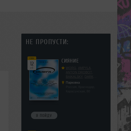
НЕ ПРОПУСТИ:
сен
СИЯНИЕ
12
сб
WORG
,
AMPYLA
,
ANTON DROBOT
,
BAIKALSKY
,
DARK
DILLER
,
FUCKOPSSS
,
Парковка
KALUGIN
,
KITEGNOM
,
Россия, Краснодар,
KODENKO
,
LEEYA
,
Карасунская, 80
MEDIKA
,
PRIZRAK
,
PUSHIN
,
RAS ALGETHI
,
RPMD
,
SHINPU
,
TRIGGER
,
UFF
,
YASYA
,
VERIGO
Я ПОЙДУ