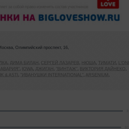
Москва
,
Олимпийский проспект
,
16
,
ЛКА
,
ДИМА БИЛАН
,
СЕРГЕЙ ЛАЗАРЕВ
,
НЮША
,
ТИМАТИ
,
L'ON
 АВАРИЯ"
,
IOWA
,
ДЖИГАН
,
"ВИНТАЖ"
,
ВИКТОРИЯ ДАЙНЕКО
,
IK & ASTI
,
"ИВАНУШКИ INTERNATIONAL"
,
ARSENIUM
,
3
60