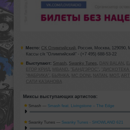
Место:
СК Олимпийский
,
Россия
,
Москва
,
129090
,
Кассы с/к "Олимпийский" - (+7 495) 688-53-22
Выступают:
Smash
,
Swanky Tunes
,
DAN BALAN
,
Е
ЕГОР КРИД
,
MBAND
,
"БАНД’ЭРОС"
,
"ДИСКОТЕКА
"ФАБРИКА"
,
БЬЯНКА
,
MC DONI
,
NATAN
,
МОТ
,
ART
САТИ КАЗАНОВА
Миксы выступающих артистов:
Smash
—
Smash feat. Livingstone – The Edge
Swanky Tunes
—
Swanky Tunes - SHOWLAND 621