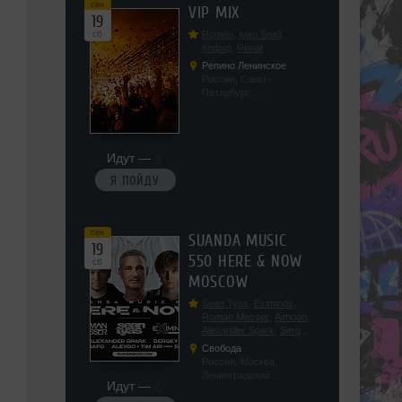
сен
VIP MIX
19
сб
Romeo
,
Ivan Spell
,
Кефир
,
Renat
Репино Ленинское
Россия, Санкт-
Петербург,
Ленинградская обл, п.
Ленинское, ул.
Советская 171
Идут —
4
Я ПОЙДУ
сен
SUANDA MUSIC
19
550 HERE & NOW
сб
MOSCOW
Sean Tyas
,
Eximinds
,
Roman Messer
,
Aimoon
,
Alexander Spark
,
Sergey
Salekhov
,
Georgio Safo
,
Свобода
AlexSo
,
Tim Air
Россия, Москва,
Ленинградский
Идут —
2
проспект, 47с19