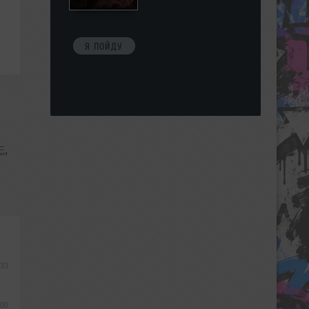
Я ПОЙДУ
E
,
:33
:00