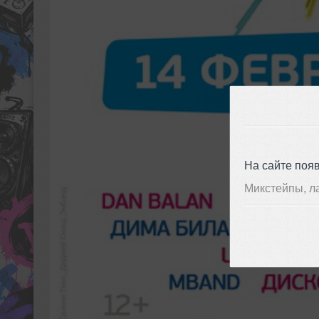
На сайте поя
Микстейпы, л