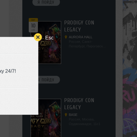
Я ПОЙДУ
окт
PRODIGY CON
10
LEGACY
сб
Esc
AURORA HALL
Россия, Санкт-
Петербург, Пироговская
наб, 5/2
у 24/7!
Я ПОЙДУ
окт
PRODIGY CON
17
LEGACY
сб
BASE
Россия, Москва,
Орджоникидзе, 11с1