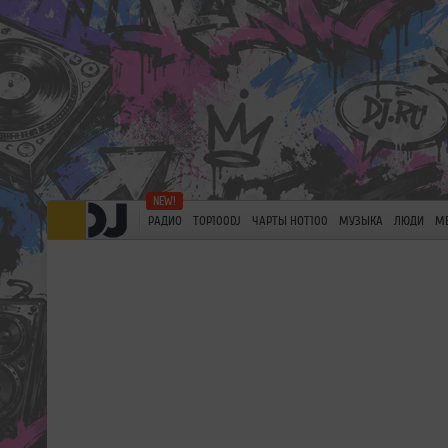
РАДИО
TOP100DJ
ЧАРТЫ HOT100
МУЗЫКА
ЛЮДИ
М