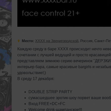
Место:
XXXX на Звенигородской
,
Россия
,
Санкт-Пе
Каждую среду в баре ХХХХ происходит нечто неве
сочетании с лучшей ведущей и просто красавицей
представляем зимнюю серию вечеринок "ДЕРЗ
интерьер бара, самые красивые bargirls и незабы
удовольствие!;)
В среду 17 декабря:
DOUBLE STRIP PARTY
сумасшедшее эротик-шоу порвет ваше вообр
Вход FREE+DC+FC
Welcome drink-шампанское!!!