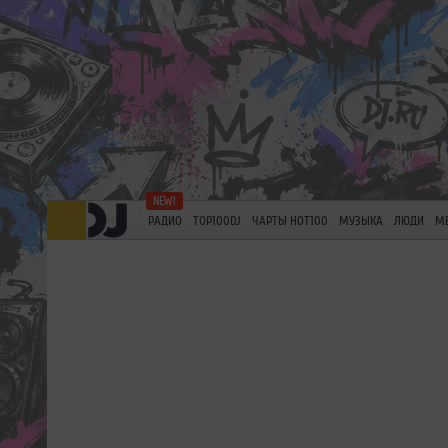
РАДИО
TOP100DJ
ЧАРТЫ HOT100
МУЗЫКА
ЛЮДИ
М