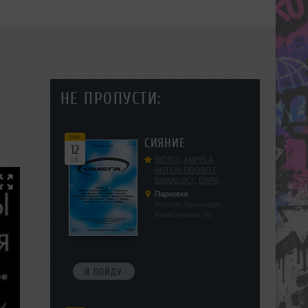
НЕ ПРОПУСТИ:
сен
СИЯНИЕ
12
сб
WORG
,
AMPYLA
,
ANTON DROBOT
,
BAIKALSKY
,
DARK
DILLER
,
FUCKOPSSS
,
Парковка
KALUGIN
,
KITEGNOM
,
Россия, Краснодар,
KODENKO
,
LEEYA
,
Карасунская, 80
MEDIKA
,
PRIZRAK
,
PUSHIN
,
RAS ALGETHI
,
RPMD
,
SHINPU
,
TRIGGER
,
UFF
,
YASYA
,
VERIGO
Я ПОЙДУ