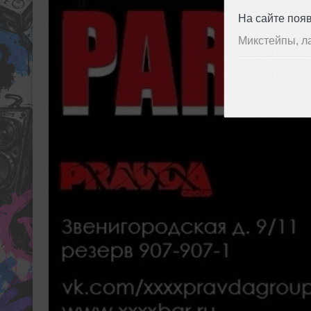
На сайте поя
Микстейпы, л