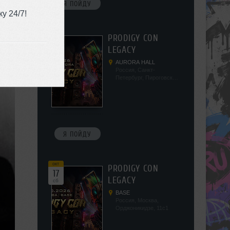
Я ПОЙДУ
у 24/7!
окт
PRODIGY CON
10
LEGACY
сб
AURORA HALL
Россия, Санкт-
Петербург, Пироговская
наб, 5/2
Я ПОЙДУ
окт
PRODIGY CON
17
LEGACY
сб
BASE
Россия, Москва,
Орджоникидзе, 11с1