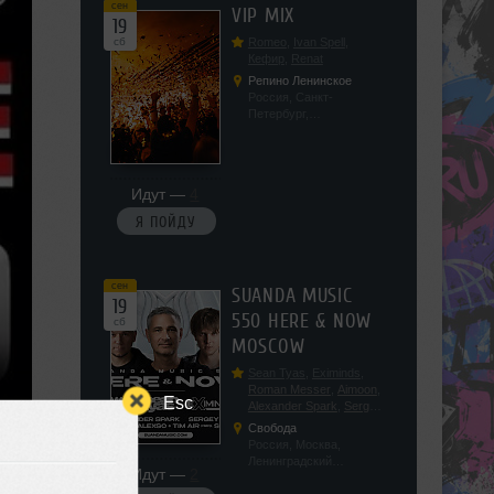
сен
VIP MIX
19
сб
Romeo
,
Ivan Spell
,
Кефир
,
Renat
Репино Ленинское
Россия, Санкт-
Петербург,
Ленинградская обл, п.
Ленинское, ул.
Советская 171
Идут —
4
Я ПОЙДУ
сен
SUANDA MUSIC
19
550 HERE & NOW
сб
MOSCOW
Sean Tyas
,
Eximinds
,
Roman Messer
,
Aimoon
,
Esc
Alexander Spark
,
Sergey
Salekhov
,
Georgio Safo
,
Свобода
AlexSo
,
Tim Air
Россия, Москва,
Ленинградский
Идут —
2
проспект, 47с19