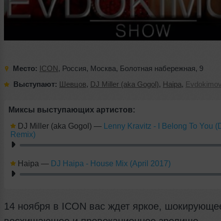
Место:
ICON
,
Россия
,
Москва
,
Болотная набережная
,
9
Выступают:
Шевцов
,
DJ Miller (aka Gogol)
,
Haipa
,
Evdokimo
Миксы выступающих артистов:
DJ Miller (aka Gogol)
—
Lenny Kravitz - I Belong To You (D
Remix)
Haipa
—
DJ Haipa - House Mix (April 2017)
14 ноября в ICON вас ждет яркое, шокирующе