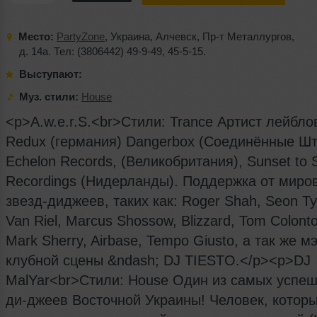
Место:
PartyZone
,
Украина
,
Алчевск
,
Пр-т Металлургов
,
д. 14а. Тел: (3806442) 49-9-49
,
45-5-15.
Выступают:
Муз. стили:
House
<p>A.w.e.r.S.<br>Стили: Trance Артист лейбло
Redux (германия) Dangerbox (Соединённые Шт
Echelon Records, (Великобритания), Sunset to 
Recordings (Нидерланды). Поддержка от миро
звезд-диджеев, таких как: Roger Shah, Seon Ty
Van Riel, Marcus Shossow, Blizzard, Tom Colonto
Mark Sherry, Airbase, Tempo Giusto, а так же м
клубной сцены &ndash; DJ TIESTO.</p><p>DJ
MalYar<br>Стили: House Один из самых успе
ди-джеев Восточной Украины! Человек, котор