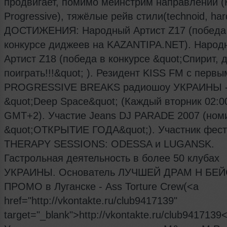
продвигает, помимо мейнстрим направлений (
Progressive), тяжёлые рейв стили(technoid, har
ДОСТИЖЕНИЯ: Народный Артист Z17 (победа
конкурсе диджеев на KAZANTIPA.NET). Народ
Артист Z18 (победа в конкурсе &quot;Спирит, 
поиграть!!!&quot; ). Резидент KISS FM c первы
PROGRESSIVE BREAKS радиошоу УКРАИНЫ 
&quot;Deep Space&quot; (Каждый вторник 02:0
GMT+2). Участие Jeans DJ PARADE 2007 (ном
&quot;ОТКРЫТИЕ ГОДА&quot;). Участник фес
THERAPY SESSIONS: ODESSA и LUGANSK.
Гастрольная деятельность в более 50 клубах
УКРАИНЫ. Основатель ЛУЧШЕЙ ДРАМ Н БЕЙ
ПРОМО в Луганске - Ass Torture Crew(<a
href="http://vkontakte.ru/club9417139"
target="_blank">http://vkontakte.ru/club9417139