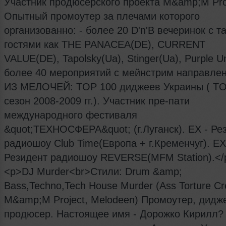
Участник продюсерского проекта M&amp;M Pro
Опытный промоутер за плечами которого
организованно: - более 20 D'n'B вечеринок c т
гостями как THE PANACEA(DE), CURRENT
VALUE(DE), Tapolsky(Ua), Stinger(Ua), Purple Un
более 40 мероприятий с мейнстрим направле
ИЗ МЕЛОЧЕЙ: TOP 100 диджеев Украины ( T
сезон 2008-2009 гг.). Участник пре-пати
международного фестиваля
&quot;ТЕХНОСФЕРА&quot; (г.Луганск). EX - Ре
радиошоу Club Time(Европа + г.Кременчуг). EX
Резидент радиошоу REVERSE(MFM Station).</
<p>DJ Murder<br>Стили: Drum &amp;
Bass,Techno,Tech House Murder (Ass Torture Cr
M&amp;M Project, Melodeen) Промоутер, дидж
продюсер. Настоящее имя - Дорожко Кирилл?