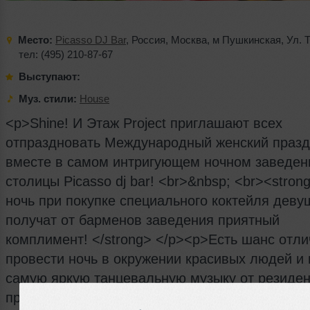
Место:
Picasso DJ Bar
,
Россия
,
Москва
,
м Пушкинская
,
Ул. 
тел: (495) 210-87-67
Выступают:
Муз. стили:
House
<p>Shine! И Этаж Project приглашают всех
отпраздновать Международный женский празд
вместе в самом интригующем ночном заведен
столицы Picasso dj bar! <br>&nbsp; <br><stro
ночь при покупке специального коктейля деву
получат от барменов заведения приятный
комплимент! </strong> </p><p>Есть шанс отли
провести ночь в окружении красивых людей и
самую яркую танцевальную музыку от резиде
проекта Shine!&nbsp; Так же всю ночь на стойк