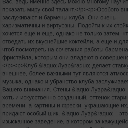
Вас, ведь именно здесь можно многому научит
показать миру свой талант.</p><p>Особого в
заслуживают и бармены клуба. Они очень
харизматичны и виртуозны. Подойти к их стой
хочется еще и еще, однако не только затем, ч
отведать их вкуснейшие коктейли, а еще и для
чтоб посмотреть на сочетания работы бармена
фристайла, которым они владеют в совершенс
</p><p>Клуб &laquo;Лувр&raquo; делает ставк
внешнее, более важными тут являются атмос
музыка, однако и убранство клуба заслуживае
Вашего внимания. Стены &laquo;Лувра&raquo; 
хоть и искусственно созданный, оттенок стари
времени, а картины и фрески, украшающие их
придают особый шик. &laquo;Лувр&raquo; - эт
изысканное заведение, в котором за кажущей