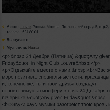
Место:
Louvre
,
Россия
,
Москва
,
Потаповский пер. д.5
,
стр.2
,
телефон 624 80 04
Выступают:
Муз. стили:
House
<p>&nbsp;24 Деабря (Пятница) &quot;Any give
Friday&quot; in Night Club Louvre&nbsp;</p>
<p>Отдыхайте вместе с нами!&nbsp;<br>Вас 
море позитива, специальные гости, красавицы
и, конечно же, ты и твои друзья создадут
неповторимую атмосферу в ночь 24 Декабря н
вечеринке &quot;Any given Friday&quot;&nbsp;
<br>Звуки хаус-музыки разогреют твою кровь 