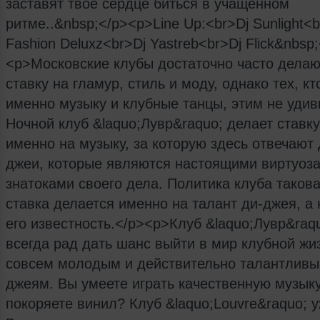
заставят твое сердце биться в учащенном
ритме..&nbsp;</p><p>Line Up:<br>Dj Sunlight<b
Fashion Deluxz<br>Dj Yastreb<br>Dj Flick&nbsp
<p>Московские клубы достаточно часто делаю
ставку на гламур, стиль и моду, однако тех, кт
именно музыку и клубные танцы, этим не удив
Ночной клуб &laquo;Лувр&raquo; делает ставку
именно на музыку, за которую здесь отвечают 
джеи, которые являются настоящими виртуоз
знатоками своего дела. Политика клуба такова
ставка делается именно на талант ди-джея, а 
его известность.</p><p>Клуб &laquo;Лувр&raq
всегда рад дать шанс выйти в мир клубной жи
совсем молодым и действительно талантливы
джеям. Вы умеете играть качественную музык
покоряете винил? Клуб &laquo;Louvre&raquo; 