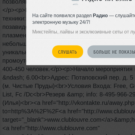
позволяют проводить инсталляции любого уро
</p><p>Клуб Лувр оборудован по последнему
На сайте появился раздел
Радио
— слушайт
техники: качеству света и музыки можно тольк
электронную музыку 24/7!
позавидовать. В помещении установлены нес
Микстейпы, лайвы и эксклюзивные сеты от л
плазменных экранов и кинопроектор. Сравнит
небольшая площадь заведения позволяет соз
уникальную камерную атмосферу, чем очень г
СЛУШАТЬ
БОЛЬШЕ НЕ ПОКАЗ
промоутеры клуба Louvre. Площадка рассчита
400-450 человек.</p><p>Начало мероприятия 
&ndash; 6.00<br>Адрес: Потаповский пер. д. 5 
(м. Чистые Пруды)<br>Условия Входа: Free, G
List, Fc /Dc<br>Резерв &amp; info: 8-495-966-2
(Илья)<br><a href="http://vkontakte.ru/away.php
to=http%3A%2F%2F<a href="http://www.clublouv
target="_blank">www.clublouvre.com</a>&amp
<a href="http://www.clublouvre.com"