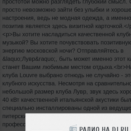
простотой можно разглядеть глубокий смысл.
просто невозможно зайти без улыбки и хороше
настроения, ведь не модная одежда, а именн
позитив является здесь визитной карточкой.</
<p>Вы хотите насладиться качественной клуб
музыкой? Вы хотите почувствовать позитивну
энергию московской ночи? Отправляйтесь в
&laquo;Лувр&raquo;, быть может именно этот к
станет Вашим любимым местом отдыха.<br>Н
клуба Louvre выбрано отнюдь не случайно - эт
клубного искусства. Несмотря на сравнительн
небольшой размер клуба Лувр, звук здесь хор
40 кВт качественной итальянской акустики бы
специально инсталлированы одной из ведущи
питерских компаний A&amp;Ttrade. А
профессиональный свет и генераторы эффект
РАДИО НА DJ.RU