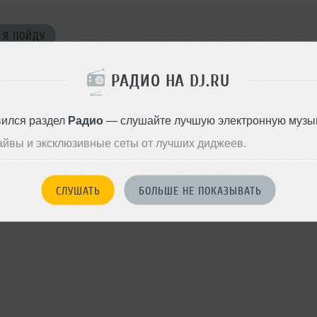
Я ПОЙДУ
РАДИО НА DJ.RU
войдите на сайт
вился раздел
Радио
— слушайте лучшую электронную музык
Или
чтобы оставить комментарий
айвы и эксклюзивные сеты от лучших диджеев.
СЛУШАТЬ
БОЛЬШЕ НЕ ПОКАЗЫВАТЬ