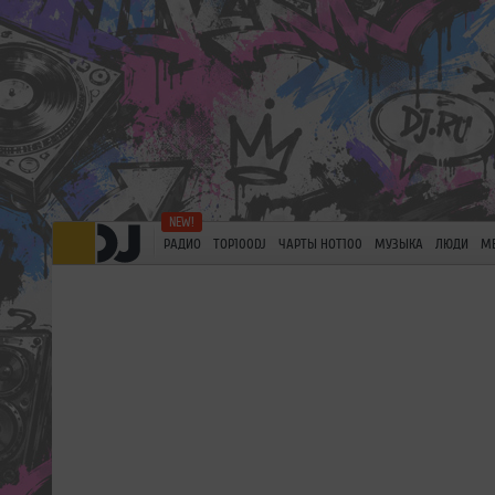
РАДИО
TOP100DJ
ЧАРТЫ HOT100
МУЗЫКА
ЛЮДИ
М