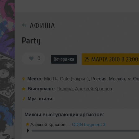
АФИША
Party
0
25 МАРТА 2010 В 23:00
Вечеринка
Место:
Mio DJ Cafe (закрыт)
,
Россия
,
Москва
,
м. О
Выступают:
Полина
,
Алексей Краснов
Муз. стили:
Миксы выступающих артистов:
Алексей Краснов
—
ODIN fragment 3