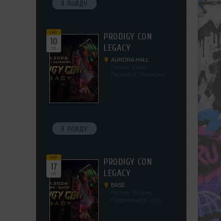
Я ПОЙДУ
окт
PRODIGY CON
10
LEGACY
сб
AURORA HALL
Россия, Санкт-
Петербург, Пироговская
наб, 5/2
Я ПОЙДУ
окт
PRODIGY CON
17
LEGACY
сб
BASE
Россия, Москва,
Орджоникидзе, 11с1