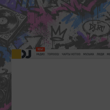
РАДИО
TOP100DJ
ЧАРТЫ HOT100
МУЗЫКА
ЛЮДИ
М