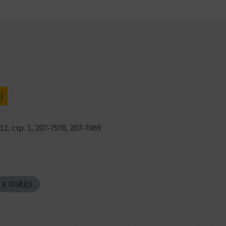
0
 12
,
стр. 1
,
207-7578
,
207-7869
Я ПОЙДУ