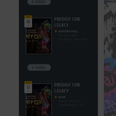
Я ПОЙДУ
окт
PRODIGY CON
10
LEGACY
сб
AURORA HALL
Россия, Санкт-
Петербург, Пироговская
наб, 5/2
Я ПОЙДУ
окт
PRODIGY CON
17
LEGACY
сб
BASE
Россия, Москва,
Орджоникидзе, 11с1