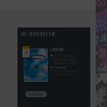
НЕ ПРОПУСТИ:
сен
СИЯНИЕ
12
сб
WORG
,
AMPYLA
,
ANTON DROBOT
,
BAIKALSKY
,
DARK
DILLER
,
FUCKOPSSS
,
Парковка
KALUGIN
,
KITEGNOM
,
Россия, Краснодар,
KODENKO
,
LEEYA
,
Карасунская, 80
MEDIKA
,
PRIZRAK
,
PUSHIN
,
RAS ALGETHI
,
RPMD
,
SHINPU
,
TRIGGER
,
UFF
,
YASYA
,
VERIGO
Я ПОЙДУ