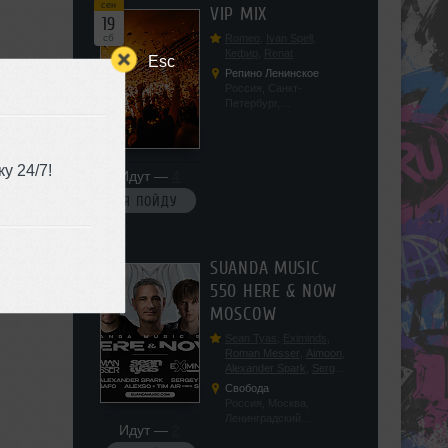
сен
VIP MIX
19
сб
Romeo
,
Ivan Spell
,
Кефир
,
Renat
Esc
Репино Ленинское
Россия, Санкт-
Петербург,
Ленинградская обл, п.
Ленинское, ул.
Советская 171
у 24/7!
Идут —
4
Я ПОЙДУ
сен
SUANDA MUSIC
19
550 HERE & NOW
сб
MOSCOW
Sean Tyas
,
Eximinds
,
Roman Messer
,
Aimoon
,
Alexander Spark
,
Sergey
Salekhov
,
Georgio Safo
,
Свобода
AlexSo
,
Tim Air
Россия, Москва,
Ленинградский
Идут —
2
проспект, 47с19