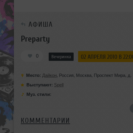
АФИША
Preparty
0
02 АПРЕЛЯ 2010 В 22:0
Вечеринка
Место:
Дайкон
,
Россия
,
Москва
,
Проспект Мира
,
д.
Выступают:
Spell
Муз. стили:
КОММЕНТАРИИ