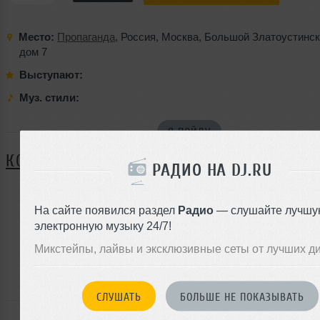
Место:
Пропаганда
,
Россия
,
Москва
,
Большой Златоустинск
дом 7
Выступают:
Муз. стили:
Я ПОЙДУ
КОММЕНТАРИИ
РАДИО НА DJ.RU
На сайте появился раздел
Радио
— слушайте лучшу
ЗАРЕГИСТРИРУЙТЕСЬ
электронную музыку 24/7!
Или
Микстейпы, лайвы и эксклюзивные сеты от лучших д
войдите на сайт
чтобы оставить комментарий
СЛУШАТЬ
БОЛЬШЕ НЕ ПОКАЗЫВАТЬ