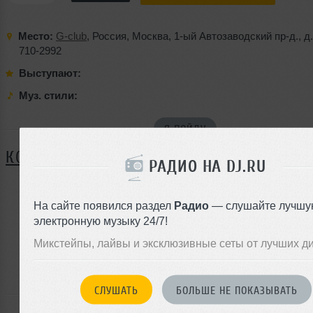
Место:
G-club
,
Россия
,
Москва
,
1-ый Автозаводский пр-д.
,
д.
710-2992
Выступают:
Муз. стили:
Я ПОЙДУ
КОММЕНТАРИИ
РАДИО НА DJ.RU
На сайте появился раздел
Радио
— слушайте лучшу
ЗАРЕГИСТРИРУЙТЕСЬ
электронную музыку 24/7!
Или
Микстейпы, лайвы и эксклюзивные сеты от лучших д
войдите на сайт
чтобы оставить комментарий
СЛУШАТЬ
БОЛЬШЕ НЕ ПОКАЗЫВАТЬ