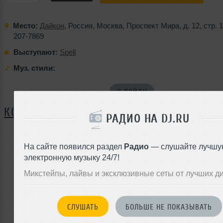
Место:
Дайкон
,
Россия
,
Москва
,
Проспект Мира
,
д. 12
,
стр. 1
207-7869
Выступают:
Spell
Муз. стили:
Я ПОЙДУ
КОММЕНТАРИИ
РАДИО НА DJ.RU
На сайте появился раздел
Радио
— слушайте лучшу
ЗАРЕГИСТРИРУЙТЕСЬ
электронную музыку 24/7!
Или
Микстейпы, лайвы и эксклюзивные сеты от лучших д
войдите на сайт
чтобы оставить комментарий
СЛУШАТЬ
БОЛЬШЕ НЕ ПОКАЗЫВАТЬ