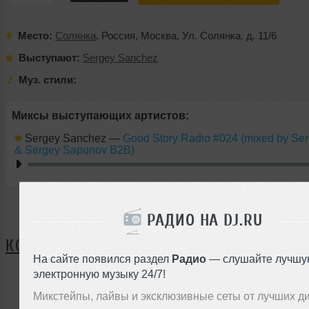
Место:
Солянка
,
Россия
,
Москва
,
Ул. Солянка
,
д. 11/6
Выступают:
Sergey Sanchez
Муз. стили:
Миксы выступающих артистов:
Sergey Sanchez
—
Good Story Radio #024 (mixed by Se
& Sergey Sapunov B2B)
РАДИО НА DJ.RU
Я ПОЙДУ
КОММЕНТАРИИ
На сайте появился раздел
Радио
— слушайте лучшу
электронную музыку 24/7!
Микстейпы, лайвы и эксклюзивные сеты от лучших д
ЗАРЕГИСТРИРУЙТЕСЬ