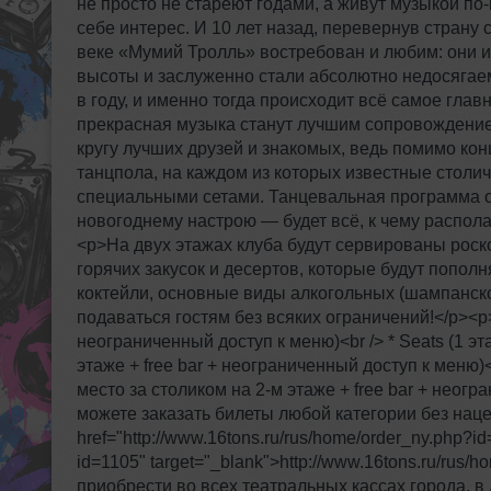
не просто не стареют годами, а живут музыкой по-
себе интерес. И 10 лет назад, перевернув страну 
веке «Мумий Тролль» востребован и любим: они и
высоты и заслуженно стали абсолютно недосягае
в году, и именно тогда происходит всё самое гла
прекрасная музыка станут лучшим сопровождением
кругу лучших друзей и знакомых, ведь помимо кон
танцпола, на каждом из которых известные стол
специальными сетами. Танцевальная программа о
новогоднему настрою — будет всё, к чему распола
<p>На двух этажах клуба будут сервированы ро
горячих закусок и десертов, которые будут попол
коктейли, основные виды алкогольных (шампанское
подаваться гостям без всяких ограничений!</p><p> *
неограниченный доступ к меню)<br /> * Seats (1 эт
этаже + free bar + неограниченный доступ к меню)<b
место за столиком на 2-м этаже + free bar + неог
можете заказать билеты любой категории без нац
href="http://www.16tons.ru/rus/home/order_ny.php?id
id=1105" target="_blank">http://www.16tons.ru/rus/
приобрести во всех театральных кассах города, в 