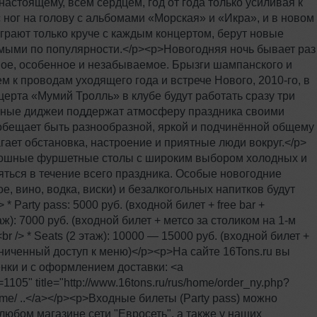
настоящему, всем сердцем, год от года только усиливая к
с ног на голову с альбомами «Морская» и «Икра», и в новом
грают только круче с каждым концертом, берут новые
мыми по популярности.</p><p>Новогодняя ночь бывает раз
вное, особенное и незабываемое. Брызги шампанского и
 к проводам уходящего года и встрече Нового, 2010-го, в
церта «Мумий Тролль» в клубе будут работать сразу три
ичные диджеи поддержат атмосферу праздника своими
бещает быть разнообразной, яркой и подчинённой общему
гает обстановка, настроение и приятные люди вокруг.</p>
скошные фуршетные столы с широким выбором холодных и
няться в течение всего праздника. Особые новогодние
, вино, водка, виски) и безалкогольных напитков будут
 Party pass: 5000 руб. (входной билет + free bar +
аж): 7000 руб. (входной билет + метсо за столиком на 1-м
r /> * Seats (2 этаж): 10000 — 15000 руб. (входной билет +
раниченный доступ к меню)</p><p>На сайте 16Tons.ru вы
енки и с оформлением доставки: <a
=1105" title="http://www.16tons.ru/rus/home/order_ny.php?
home/ ..</a></p><p>Входные билеты (Party pass) можно
любом магазине сети "Евросеть", а также у наших