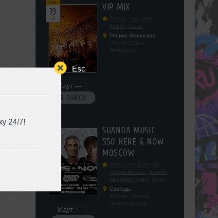
сен
VIP MIX
19
сб
Romeo
,
Ivan Spell
,
Кефир
,
Renat
Репино Ленинское
Россия, Санкт-
Петербург,
Ленинградская обл, п.
Ленинское, ул.
Esc
Советская 171
Идут —
4
Я ПОЙДУ
у 24/7!
сен
SUANDA MUSIC
19
550 HERE & NOW
сб
MOSCOW
Sean Tyas
,
Eximinds
,
Roman Messer
,
Aimoon
,
Alexander Spark
,
Sergey
Salekhov
,
Georgio Safo
,
Свобода
AlexSo
,
Tim Air
Россия, Москва,
Ленинградский
Идут —
2
проспект, 47с19