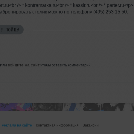
br /> * kontramarka.ru<br /> * kassir.ru<br /> * parter.ru</p>
забронировать столик можно по телефону (495) 253 15 50.
Я ПОЙДУ
войдите на сайт
Или
чтобы оставить комментарий
Реклама на сайте
Контактная информация
Вакансии