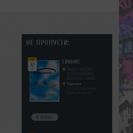
НЕ ПРОПУСТИ:
сен
СИЯНИЕ
12
сб
WORG
,
AMPYLA
,
ANTON DROBOT
,
BAIKALSKY
,
DARK
DILLER
,
FUCKOPSSS
,
Парковка
KALUGIN
,
KITEGNOM
,
Россия, Краснодар,
KODENKO
,
LEEYA
,
Карасунская, 80
MEDIKA
,
PRIZRAK
,
PUSHIN
,
RAS ALGETHI
,
RPMD
,
SHINPU
,
TRIGGER
,
UFF
,
YASYA
,
VERIGO
Я ПОЙДУ