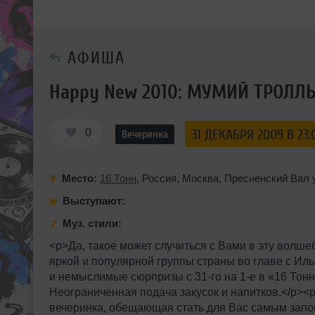
АФИША
Happy New 2010: МУМИЙ ТРОЛЛ
0
31 ДЕКАБРЯ 2009 В 23:
Вечеринка
Место:
16 Тонн
,
Россия
,
Москва
,
Пресненский Вал 
Выступают:
Муз. стили:
<p>Да, такое может случиться с Вами в эту волш
яркой и популярной группы страны во главе с И
и немыслимые сюрпризы с 31-го на 1-е в «16 Тонн
Неограниченная подача закусок и напитков.</p><
вечеринка, обещающая стать для Вас самым запом