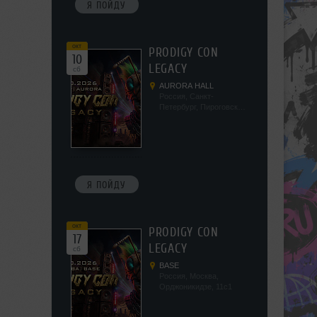
Я ПОЙДУ
окт
PRODIGY CON
10
LEGACY
сб
AURORA HALL
Россия, Санкт-
Петербург, Пироговская
наб, 5/2
Я ПОЙДУ
окт
PRODIGY CON
17
LEGACY
сб
BASE
Россия, Москва,
Орджоникидзе, 11с1