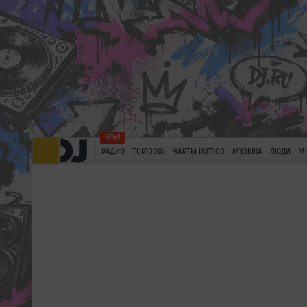
РАДИО
TOP100DJ
ЧАРТЫ HOT100
МУЗЫКА
ЛЮДИ
М