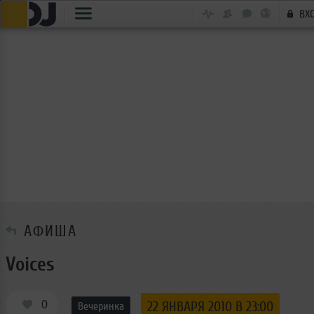
ВХ
АФИША
Voices
0
22 ЯНВАРЯ 2010 В 23:00
Вечеринка