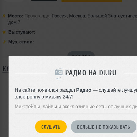
Место:
Пропаганда
,
Россия
,
Москва
,
Большой Златоустинск
дом 7
Выступают:
Муз. стили:
Я ПОЙДУ
КОММЕНТАРИИ
РАДИО НА DJ.RU
На сайте появился раздел
Радио
— слушайте лучшу
ЗАРЕГИСТРИРУЙТЕСЬ
электронную музыку 24/7!
Или
Микстейпы, лайвы и эксклюзивные сеты от лучших д
войдите на сайт
чтобы оставить комментарий
СЛУШАТЬ
БОЛЬШЕ НЕ ПОКАЗЫВАТЬ