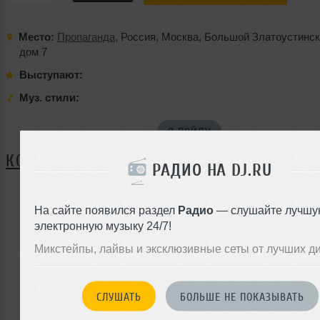
Место:
Пропаганда
,
Россия
,
Москва
,
Большой Златоустинск
дом 7
Выступают:
Муз. стили:
Я ПОЙДУ
КОММЕНТАРИИ
РАДИО НА DJ.RU
На сайте появился раздел
Радио
— слушайте лучшу
ЗАРЕГИСТРИРУЙТЕСЬ
электронную музыку 24/7!
Или
Микстейпы, лайвы и эксклюзивные сеты от лучших д
войдите на сайт
чтобы оставить комментарий
СЛУШАТЬ
БОЛЬШЕ НЕ ПОКАЗЫВАТЬ