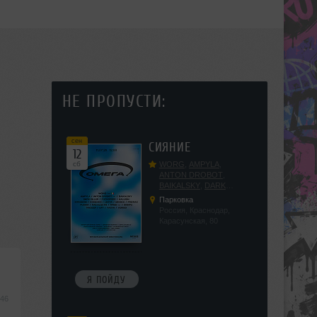
НЕ ПРОПУСТИ:
сен
СИЯНИЕ
12
сб
WORG
,
AMPYLA
,
ANTON DROBOT
,
BAIKALSKY
,
DARK
DILLER
,
FUCKOPSSS
,
Парковка
KALUGIN
,
KITEGNOM
,
Россия, Краснодар,
KODENKO
,
LEEYA
,
Карасунская, 80
MEDIKA
,
PRIZRAK
,
PUSHIN
,
RAS ALGETHI
,
RPMD
,
SHINPU
,
TRIGGER
,
UFF
,
YASYA
,
VERIGO
Я ПОЙДУ
:46