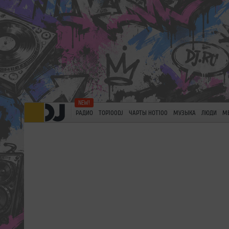
РАДИО
TOP100DJ
ЧАРТЫ HOT100
МУЗЫКА
ЛЮДИ
М