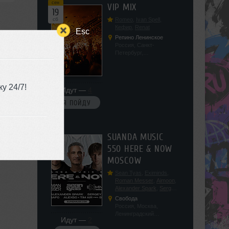
сен
VIP MIX
19
сб
Romeo
,
Ivan Spell
,
Кефир
,
Renat
Esc
Репино Ленинское
Россия, Санкт-
Петербург,
Ленинградская обл, п.
Ленинское, ул.
Советская 171
у 24/7!
Идут —
4
Я ПОЙДУ
сен
SUANDA MUSIC
19
550 HERE & NOW
сб
MOSCOW
Sean Tyas
,
Eximinds
,
Roman Messer
,
Aimoon
,
Alexander Spark
,
Sergey
Salekhov
,
Georgio Safo
,
Свобода
AlexSo
,
Tim Air
Россия, Москва,
Ленинградский
Идут —
2
проспект, 47с19