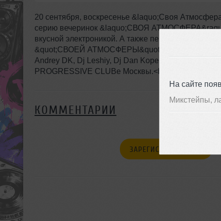
20 сентября, воскресенье &laquo;Своя Атмосфера&
серию вечеринок &laquo;СВОЯ АТМОСФЕРА&raquo; 
вкусной электроникой. А также перфоманс, sexy 
&quot;СВОЕЙ АТМОСФЕРЫ&quot;: Dj L&rsquo;vov, Dj T
Andrey DK, Dj Leshiy, Dj Dan Kopernik, Dj Max 
PROGRESSIVE CLUBе Москвы.<br />Сбор гостей в 
На сайте поя
Микстейпы, л
КОММЕНТАРИИ
ЗАРЕГИСТРИРУЙТЕСЬ