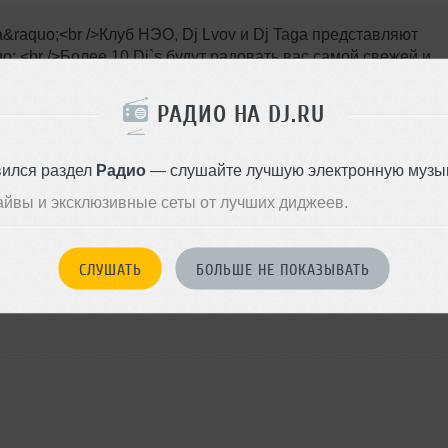
raquo;<br />Клуб НЭО, Dj Lvov и Dj Taga представляют
<br />Более 10 Dj`s будут радовать вас самой свежей и
go-go и волшебный воздух с ИБИЦЫ.<br />Резиденты
aga, Dj Black, Dj Ladonin, Dj Dima Stylin, Dj Pashu, Dj
РАДИО НА DJ.RU
Newman, Dj Mar Maris<br />Найди СВОЮ АТМОСФЕРУ в лучшем
22.00 / 200 руб.
вился раздел
Радио
— слушайте лучшую электронную музык
Я ПОЙДУ
айвы и эксклюзивные сеты от лучших диджеев.
СЛУШАТЬ
БОЛЬШЕ НЕ ПОКАЗЫВАТЬ
войдите на сайт
Или
чтобы оставить комментарий