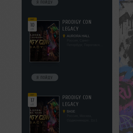
Я ПОЙДУ
окт
PRODIGY CON
10
LEGACY
сб
AURORA HALL
Россия, Санкт-
Петербург, Пироговская
наб, 5/2
Я ПОЙДУ
окт
PRODIGY CON
17
LEGACY
сб
BASE
Россия, Москва,
Орджоникидзе, 11с1