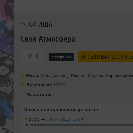
АФИША
Своя Атмосфера
0
20 СЕНТЯБРЯ 2009 В 2
Вечеринка
Место:
Neo (закрыт)
,
Россия
,
Москва
,
Варшавское 
Выступают:
LVOV
Муз. стили:
Миксы выступающих артистов:
LVOV
—
LVOV - DEEP.S.A. # 7