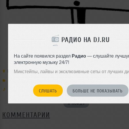
РАДИО НА DJ.RU
На сайте появился раздел
Радио
— слушайте лучшу
электронную музыку 24/7!
Место:
Ikra
,
Россия
,
Москва
,
Казакова ул.
, 8
778-56-51
Микстейпы, лайвы и эксклюзивные сеты от лучших д
Выступают:
Electrosoul System
Муз. стили:
СЛУШАТЬ
БОЛЬШЕ НЕ ПОКАЗЫВАТЬ
Я ПОЙДУ
КОММЕНТАРИИ