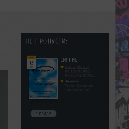
НЕ ПРОПУСТИ:
сен
СИЯНИЕ
12
сб
WORG
,
AMPYLA
,
ANTON DROBOT
,
BAIKALSKY
,
DARK
DILLER
,
FUCKOPSSS
,
Парковка
KALUGIN
,
KITEGNOM
,
Россия, Краснодар,
KODENKO
,
LEEYA
,
Карасунская, 80
MEDIKA
,
PRIZRAK
,
PUSHIN
,
RAS ALGETHI
,
RPMD
,
SHINPU
,
TRIGGER
,
UFF
,
YASYA
,
VERIGO
Я ПОЙДУ