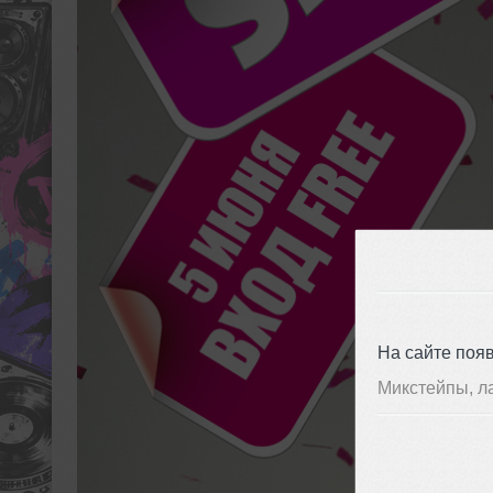
На сайте поя
Микстейпы, л