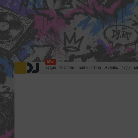
РАДИО
TOP100DJ
ЧАРТЫ HOT100
МУЗЫКА
ЛЮДИ
М