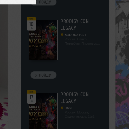
Я ПОЙДУ
окт
PRODIGY CON
10
LEGACY
сб
AURORA HALL
Россия, Санкт-
Петербург, Пироговская
наб, 5/2
Я ПОЙДУ
окт
PRODIGY CON
17
LEGACY
сб
BASE
Россия, Москва,
Орджоникидзе, 11с1