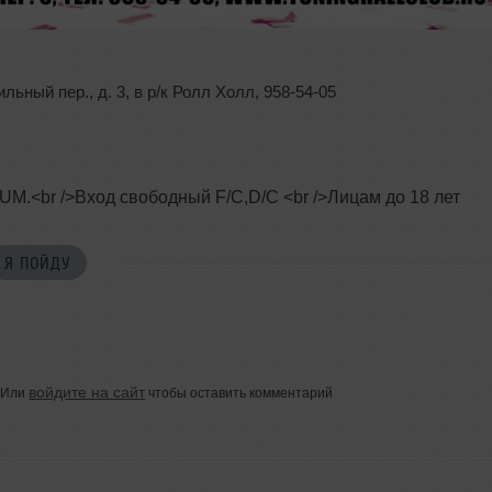
ильный пер.
,
д. 3
,
в р/к Ролл Холл
,
958-54-05
.<br />Вход свободный F/C,D/C <br />Лицам до 18 лет
Я ПОЙДУ
войдите на сайт
Или
чтобы оставить комментарий