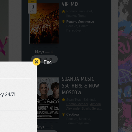
сен
VIP MIX
19
сб
Romeo
,
Ivan Spell
,
Кефир
,
Renat
Репино Ленинское
Россия, Санкт-
Петербург,
Ленинградская обл, п.
Ленинское, ул.
Советская 171
Идут —
4
Я ПОЙДУ
Esc
сен
SUANDA MUSIC
19
550 HERE & NOW
сб
MOSCOW
у 24/7!
Sean Tyas
,
Eximinds
,
Roman Messer
,
Aimoon
,
Alexander Spark
,
Sergey
Salekhov
,
Georgio Safo
,
Свобода
AlexSo
,
Tim Air
Россия, Москва,
Ленинградский
Идут —
2
проспект, 47с19