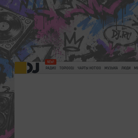
РАДИО
TOP100DJ
ЧАРТЫ HOT100
МУЗЫКА
ЛЮДИ
М