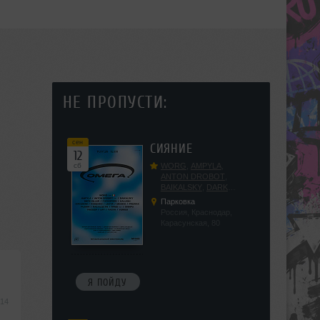
НЕ ПРОПУСТИ:
сен
СИЯНИЕ
12
сб
WORG
,
AMPYLA
,
ANTON DROBOT
,
BAIKALSKY
,
DARK
DILLER
,
FUCKOPSSS
,
Парковка
KALUGIN
,
KITEGNOM
,
Россия, Краснодар,
KODENKO
,
LEEYA
,
Карасунская, 80
MEDIKA
,
PRIZRAK
,
PUSHIN
,
RAS ALGETHI
,
RPMD
,
SHINPU
,
TRIGGER
,
UFF
,
YASYA
,
VERIGO
Я ПОЙДУ
:14