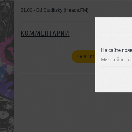
21.00 - DJ Studitsky (Heads.FM)
КОММЕНТАРИИ
На сайте поя
ЗАРЕГИСТРИРУЙТЕСЬ
Микстейпы, л