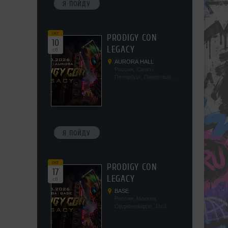
Я ПОЙДУ
окт
PRODIGY CON
10
LEGACY
сб
AURORA HALL
Россия, Санкт-
Петербург, Пироговская
наб, 5/2
Я ПОЙДУ
окт
PRODIGY CON
17
LEGACY
сб
BASE
Россия, Москва,
Орджоникидзе, 11с1