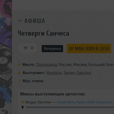
АФИША
Четверги Санчеса
0
07 МАЯ 2009 В 23:59
Вечеринка
Место:
Пропаганда
,
Россия
,
Москва
,
Большой Злат
Выступают:
Meshkov
,
Sergey Sanchez
Муз. стили:
Миксы выступающих артистов:
Sergey Sanchez
—
Good Story Radio #024 (mixed by