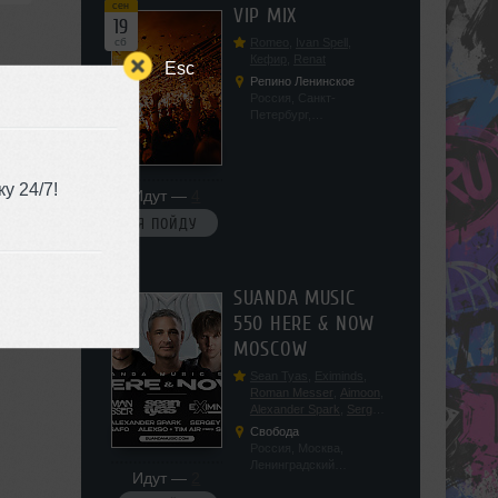
сен
VIP MIX
19
сб
Romeo
,
Ivan Spell
,
Кефир
,
Renat
Esc
Репино Ленинское
Россия, Санкт-
Петербург,
Ленинградская обл, п.
Ленинское, ул.
Советская 171
у 24/7!
Идут —
4
Я ПОЙДУ
сен
SUANDA MUSIC
19
550 HERE & NOW
сб
MOSCOW
Sean Tyas
,
Eximinds
,
Roman Messer
,
Aimoon
,
Alexander Spark
,
Sergey
Salekhov
,
Georgio Safo
,
Свобода
AlexSo
,
Tim Air
Россия, Москва,
Ленинградский
Идут —
2
проспект, 47с19