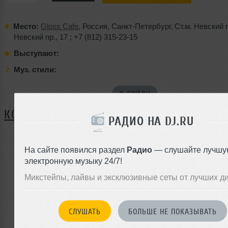
Место:
Gloss Cafe
,
Россия
,
Санкт-Петербург
,
Ст.м. Невский 
Невский пр.
, 17 ;
+7 (812) 315-23-15
Выступают:
Муз. стили:
Я ПОЙДУ
КОММЕНТАРИИ
РАДИО НА DJ.RU
На сайте появился раздел
Радио
— слушайте лучшу
ЗАРЕГИСТРИРУЙТЕСЬ
электронную музыку 24/7!
Или
Микстейпы, лайвы и эксклюзивные сеты от лучших д
войдите на сайт
чтобы оставить комментарий
СЛУШАТЬ
БОЛЬШЕ НЕ ПОКАЗЫВАТЬ