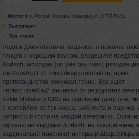
Место:
Ikra
,
Россия
,
Москва
,
Казакова ул.
, 8
778-56-51
Выступают:
Муз. стили:
Леди и джентльмены, модницы и пижоны, люб
танцев с хорошим вкусом, разрешите предста
&ndash; молодая (но уже опытная) резиденци
Re:Konstruct от microdeep promoution, ярых
пропагандистов минимал-техно. Вас ждёт
первостатейный минимал от резидентов вече
Fakie Mistake и GBS на основном танцполе, чи
с коктейлем из тек-хауса, эмбиента и лаунжа, 
непростые гости на каждой вечеринке. Органи
горазды на выдумки &ndash; на каждой вечери
кардинально изменяют интерьер &laquo;Икры&