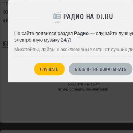
посредством интереснейших дизайнерских
конструкций и инсталляций, и если Вы этого е
РАДИО НА DJ.RU
видели, то спешите к нам заглянуть!
Я ПОЙДУ
На сайте появился раздел
Радио
— слушайте лучшу
электронную музыку 24/7!
КОММЕНТАРИИ
Микстейпы, лайвы и эксклюзивные сеты от лучших д
ЗАРЕГИСТРИРУЙТЕСЬ
СЛУШАТЬ
БОЛЬШЕ НЕ ПОКАЗЫВАТЬ
Или
войдите на сайт
чтобы оставить комментарий